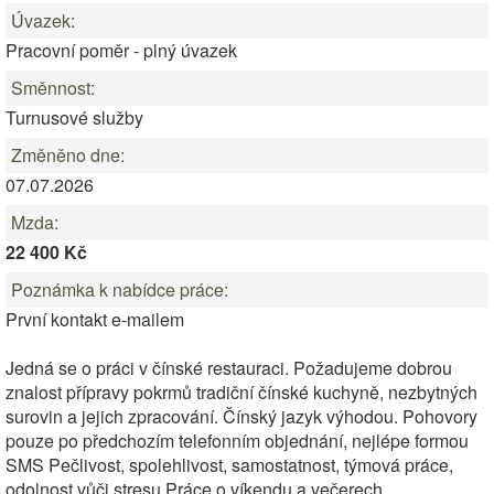
Úvazek:
Pracovní poměr - plný úvazek
Směnnost:
Turnusové služby
Změněno dne:
07.07.2026
Mzda:
22 400 Kč
Poznámka k nabídce práce:
První kontakt e-mailem
Jedná se o práci v čínské restauraci. Požadujeme dobrou
znalost přípravy pokrmů tradiční čínské kuchyně, nezbytných
surovin a jejich zpracování. Čínský jazyk výhodou. Pohovory
pouze po předchozím telefonním objednání, nejlépe formou
SMS Pečlivost, spolehlivost, samostatnost, týmová práce,
odolnost vůči stresu Práce o víkendu a večerech.