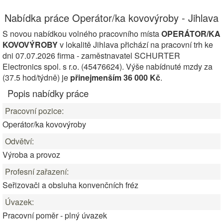
Nabídka práce Operátor/ka kovovýroby - Jihlava
S novou nabídkou volného pracovního místa
OPERÁTOR/KA
KOVOVÝROBY
v lokalitě Jihlava přichází na pracovní trh ke
dni 07.07.2026 firma - zaměstnavatel SCHURTER
Electronics spol. s r.o. (45476624). Výše nabídnuté mzdy za
(37.5 hod/týdně) je
přinejmenším 36 000 Kč
.
Popis nabídky práce
Pracovní pozice:
Operátor/ka kovovýroby
Odvětví:
Výroba a provoz
Profesní zařazení:
Seřizovači a obsluha konvenčních fréz
Úvazek:
Pracovní poměr - plný úvazek