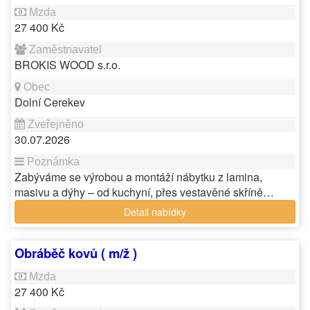
27 400 Kč
BROKIS WOOD s.r.o.
Dolní Cerekev
30.07.2026
Zabýváme se výrobou a montáží nábytku z lamina,
masivu a dýhy – od kuchyní, přes vestavěné skříně…
Detail nabídky
Obráběč kovů ( m/ž )
27 400 Kč