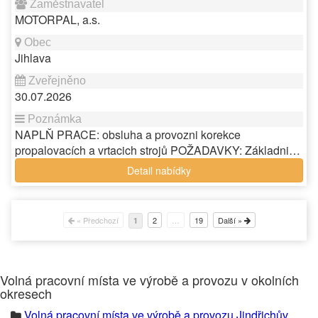
MOTORPAL, a.s.
Jihlava
30.07.2026
NAPLŇ PRACE: obsluha a provozni korekce
propalovacích a vrtacich strojů POŽADAVKY: Základni…
Detail nabídky
« Předchozí
2
…
19
Další »
1
Volná pracovní místa ve výrobě a provozu v okolních
okresech
Volná pracovní místa ve výrobě a provozu Jindřichův