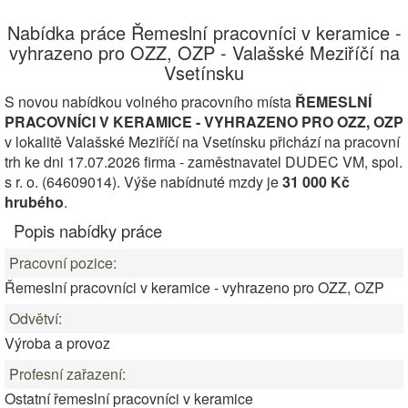
Nabídka práce Řemeslní pracovníci v keramice -
vyhrazeno pro OZZ, OZP - Valašské Meziříčí na
Vsetínsku
S novou nabídkou volného pracovního místa
ŘEMESLNÍ
PRACOVNÍCI V KERAMICE - VYHRAZENO PRO OZZ, OZP
v lokalitě Valašské Meziříčí na Vsetínsku přichází na pracovní
trh ke dni 17.07.2026 firma - zaměstnavatel DUDEC VM, spol.
s r. o. (64609014). Výše nabídnuté mzdy je
31 000 Kč
hrubého
.
Popis nabídky práce
Pracovní pozice:
Řemeslní pracovníci v keramice - vyhrazeno pro OZZ, OZP
Odvětví:
Výroba a provoz
Profesní zařazení:
Ostatní řemeslní pracovníci v keramice