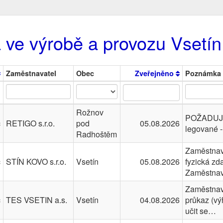
 ve výrobě a provozu Vsetín
Zaměstnavatel
Obec
Zveřejněno
Poznámka
Rožnov
POŽADUJEM
č
RETIGO s.r.o.
pod
05.08.2026
legované -
Radhoštěm
Zaměstnava
č
STÍN KOVO s.r.o.
Vsetín
05.08.2026
fyzická zd
Zaměstna
Zaměstnava
č
TES VSETIN a.s.
Vsetín
04.08.2026
průkaz (vý
učit se…