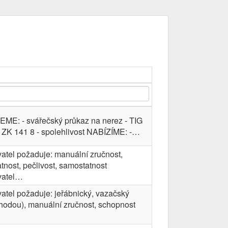
E: - svářečský průkaz na nerez - TIG
 ZK 141 8 - spolehlivost NABÍZÍME: -…
tel požaduje: manuální zručnost,
atnost, pečlivost, samostatnost
vatel…
tel požaduje: jeřábnický, vazačský
hodou), manuální zručnost, schopnost