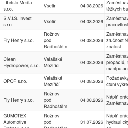
Libristo Media
Zaměstnava
č
Vsetín
04.08.2026
s.r.o.
těžkých ba
S.V.I.S. Invest
Zaměstnava
č
Vsetín
04.08.2026
s.r.o.
pracovitos
Rožnov
Zaměstnav
č
Fly Henry s.r.o.
pod
04.08.2026
zručnost N
Radhoštěm
znalost…
Zaměstnava
Clean
Valašské
č
04.08.2026
propadlé, 
Hydropower, s.r.o.
Meziříčí
manipula
Valašské
Požadavky:
č
OPOP s.r.o.
04.08.2026
Meziříčí
čtení výkr
Rožnov
Náplň prác
č
Fly Henry s.r.o.
pod
04.08.2026
Zaměstnav
Radhoštěm
GUMOTEX
Rožnov
Náplň prác
č
Automotive
pod
31.07.2026
hydraulick