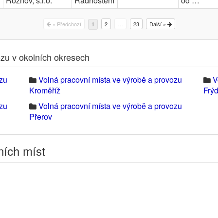
Rožnov, s.r.o.
Radhoštěm
od …
« Předchozí
2
…
23
Další »
1
ozu v okolních okresech
ozu
Volná pracovní místa ve výrobě a provozu
V
Kroměříž
Frý
ozu
Volná pracovní místa ve výrobě a provozu
Přerov
ních míst