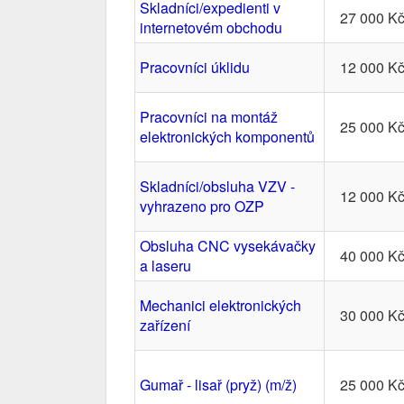
Skladníci/expedienti v
27 000 K
internetovém obchodu
Pracovníci úklidu
12 000 K
Pracovníci na montáž
25 000 K
elektronických komponentů
Skladníci/obsluha VZV -
12 000 K
vyhrazeno pro OZP
Obsluha CNC vysekávačky
40 000 K
a laseru
Mechanici elektronických
30 000 K
zařízení
Gumař - lisař (pryž) (m/ž)
25 000 K