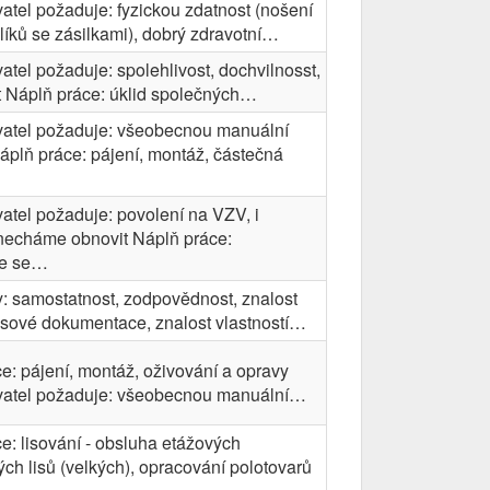
tel požaduje: fyzickou zdatnost (nošení
líků se zásilkami), dobrý zdravotní…
tel požaduje: spolehlivost, dochvilnosst,
t Náplň práce: úklid společných…
atel požaduje: všeobecnou manuální
áplň práce: pájení, montáž, částečná
tel požaduje: povolení na VZV, i
necháme obnovit Náplň práce:
ce se…
 samostatnost, zodpovědnost, znalost
esové dokumentace, znalost vlastností…
e: pájení, montáž, oživování a opravy
atel požaduje: všeobecnou manuální…
e: lisování - obsluha etážových
ých lisů (velkých), opracování polotovarů