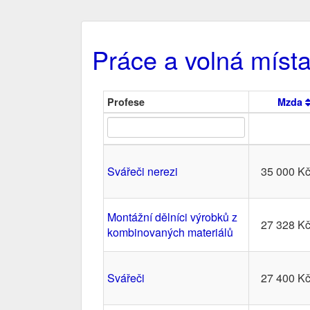
Práce a volná místa
Profese
Mzda
Svářeči nerezi
35 000 K
Montážní dělníci výrobků z
27 328 K
kombinovaných materiálů
Svářeči
27 400 K