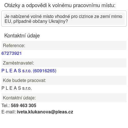
Otázky a odpovědi k volnému pracovnímu místu:
Je nabízené volné místo vhodné pro cizince ze zemí mimo
EU, případně občany Ukrajiny?
Kontaktní údaje
Reference:
67273921
Zaměstnavatel:
P L E A S s.r.o. (60916265)
Kde budete pracovat:
P L E A S s.r.o.
Kontaktní údaje:
Tel.:
569 463 305
E-mail:
iveta.klukanova@pleas.cz