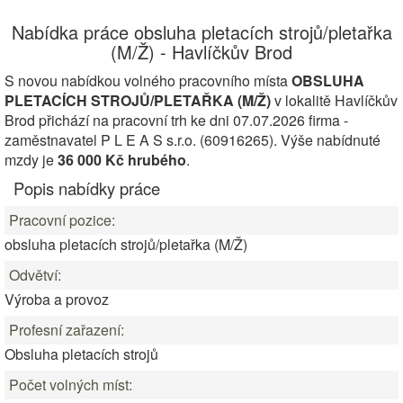
Nabídka práce obsluha pletacích strojů/pletařka
(M/Ž) - Havlíčkův Brod
S novou nabídkou volného pracovního místa
OBSLUHA
PLETACÍCH STROJŮ/PLETAŘKA (M/Ž)
v lokalitě Havlíčkův
Brod přichází na pracovní trh ke dni 07.07.2026 firma -
zaměstnavatel P L E A S s.r.o. (60916265). Výše nabídnuté
mzdy je
36 000 Kč hrubého
.
Popis nabídky práce
Pracovní pozice:
obsluha pletacích strojů/pletařka (M/Ž)
Odvětví:
Výroba a provoz
Profesní zařazení:
Obsluha pletacích strojů
Počet volných míst: