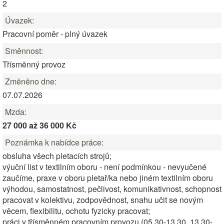
2
Úvazek:
Pracovní poměr - plný úvazek
Směnnost:
Třísměnný provoz
Změněno dne:
07.07.2026
Mzda:
27 000 až 36 000 Kč
Poznámka k nabídce práce:
obsluha všech pletacích strojů;
výuční list v textilním oboru - není podmínkou - nevyučené
zaučíme, praxe v oboru pletař/ka nebo jiném textilním oboru
výhodou, samostatnost, pečlivost, komunikativnost, schopnost
pracovat v kolektivu, zodpovědnost, snahu učit se novým
věcem, flexibilitu, ochotu fyzicky pracovat;
práci v třísměnném pracovním provozu (05.30-13.30, 13.30-