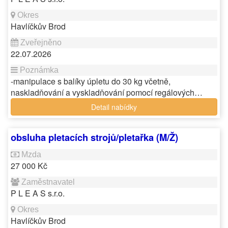
Havlíčkův Brod
22.07.2026
-manipulace s balíky úpletu do 30 kg včetně,
naskladňování a vyskladňování pomocí regálových…
Detail nabídky
obsluha pletacích strojů/pletařka (M/Ž)
27 000 Kč
P L E A S s.r.o.
Havlíčkův Brod