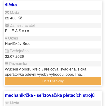
šič/ka
22 400 Kč
P L E A S s.r.o.
Havlíčkův Brod
22.07.2026
vyučení v oboru krejčí / krejčová, švadlena, šička,
operátor/ka oděvní výroby výhodou, popř. i na…
Detail nabídky
mechanik/čka - seřizovač/ka pletacích strojů