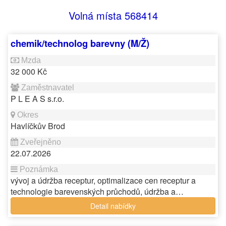
Volná místa 568414
chemik/technolog barevny (M/Ž)
32 000 Kč
P L E A S s.r.o.
Havlíčkův Brod
22.07.2026
vývoj a údržba receptur, optimalizace cen receptur a
technologie barevenských průchodů, údržba a…
Detail nabídky