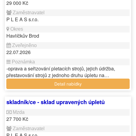
29 000 Kč
P L E A S s.r.o.
Havlíčkův Brod
22.07.2026
-oprava a seřizování pletacích strojů, jejich údržba,
přestavování strojů z jednoho druhu úpletu na…
Detail nabídky
skladník/ce - sklad upravených úpletů
27 700 Kč
P L E A S s.r.o.