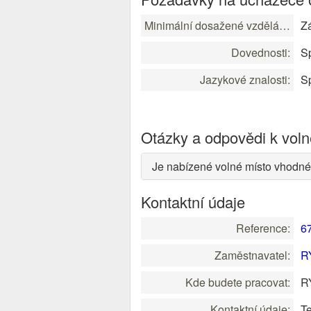
Minimální dosažené vzdělání:
Zá
Dovednosti:
Sp
Jazykové znalosti:
Sp
Otázky a odpovědi k vol
Je nabízené volné místo vhodné
Kontaktní údaje
Reference:
6
Zaměstnavatel:
R
Kde budete pracovat:
RY
Kontaktní údaje:
Te