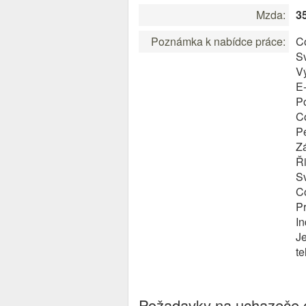
Mzda:
3
Poznámka k nabídce práce:
Co
Sv
V
E
P
C
Pe
Zá
Ři
S
C
Pr
In
J
t
Požadavky na uchazeče o