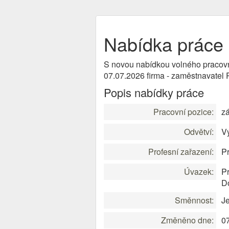
Nabídka práce 
S novou nabídkou volného pracov
07.07.2026 firma - zaměstnavatel
Popis nabídky práce
Pracovní pozice:
z
Odvětví:
V
Profesní zařazení:
Pr
Úvazek:
Pr
Do
Směnnost:
J
Změněno dne:
0