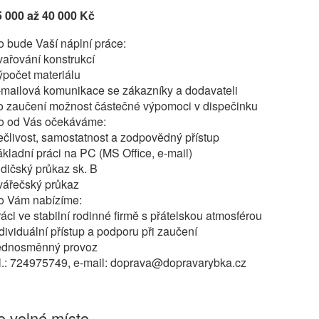
5 000 až 40 000 Kč
 bude Vaší náplní práce:
ařování konstrukcí
ýpočet materiálu
-mailová komunikace se zákazníky a dodavateli
o zaučení možnost částečné výpomoci v dispečinku
o od Vás očekáváme:
člivost, samostatnost a zodpovědný přístup
kladní práci na PC (MS Office, e-mail)
dičský průkaz sk. B
vářečský průkaz
o Vám nabízíme:
áci ve stabilní rodinné firmě s přátelskou atmosférou
dividuální přístup a podporu při zaučení
ednosměnný provoz
el.: 724975749, e-mail: doprava@dopravarybka.cz
 volné místo