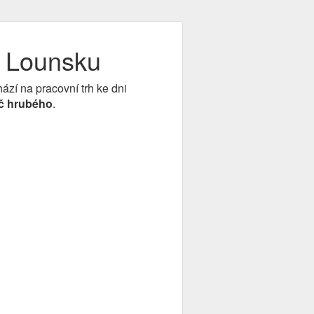
a Lounsku
hází na pracovní trh ke dni
č hrubého
.