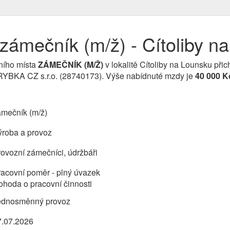
zámečník (m/ž) - Cítoliby n
ního místa
ZÁMEČNÍK (M/Ž)
v lokalitě Cítoliby na Lounsku přic
 RYBKA CZ s.r.o. (28740173). Výše nabídnuté mzdy je
40 000 K
ámečník (m/ž)
ýroba a provoz
ovozní zámečníci, údržbáři
acovní poměr - plný úvazek
hoda o pracovní činnosti
ednosměnný provoz
7.07.2026