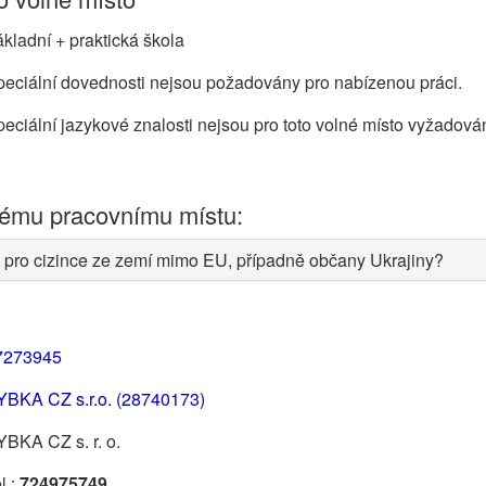
kladní + praktická škola
eciální dovednosti nejsou požadovány pro nabízenou práci.
eciální jazykové znalosti nejsou pro toto volné místo vyžadová
nému pracovnímu místu:
 pro cizince ze zemí mimo EU, případně občany Ukrajiny?
7273945
YBKA CZ s.r.o. (28740173)
BKA CZ s. r. o.
l.:
724975749