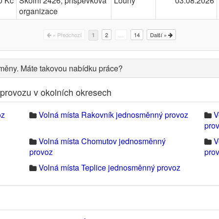
0 Kč
Školní 2426, příspěvková
Louny
03.08.2026
organizace
« Předchozí
2
…
14
Další »
1
měny. Máte takovou nabídku práce?
provozu v okolních okresech
oz
Volná místa Rakovník jednosměnný provoz
V
pro
Volná místa Chomutov jednosměnný
V
provoz
pro
Volná místa Teplice jednosměnný provoz