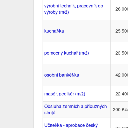
výrobní technik, pracovník do
26 00
výroby (m/ž)
kuchař/ka
25 50
pomocný kuchař (m/ž)
23 50
osobní bankéř/ka
42 00
masér, pedikér (m/ž)
22 40
Obsluha zemních a příbuzných
200 Kč
strojů
Učitel/ka - aprobace český