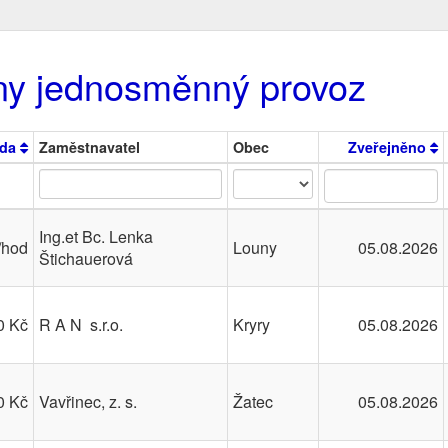
ny jednosměnný provoz
da
Zaměstnavatel
Obec
Zveřejněno
Ing.et Bc. Lenka
/hod
Louny
05.08.2026
Štichauerová
0 Kč
R A N s.r.o.
Kryry
05.08.2026
0 Kč
Vavřinec, z. s.
Žatec
05.08.2026