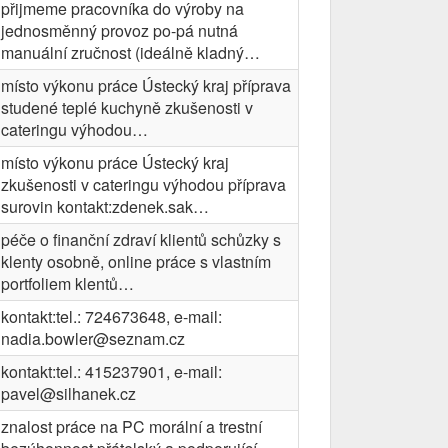
přijmeme pracovníka do výroby na
jednosměnný provoz po-pá nutná
manuální zručnost (ideálně kladný…
místo výkonu práce Ústecký kraj příprava
studené teplé kuchyně zkušenosti v
cateringu výhodou…
místo výkonu práce Ústecký kraj
zkušenosti v cateringu výhodou příprava
surovin kontakt:zdenek.sak…
péče o finanční zdraví klientů schůzky s
klenty osobně, online práce s vlastním
portfoliem klentů…
kontakt:tel.: 724673648, e-mail:
nadia.bowler@seznam.cz
kontakt:tel.: 415237901, e-mail:
pavel@silhanek.cz
znalost práce na PC morální a trestní