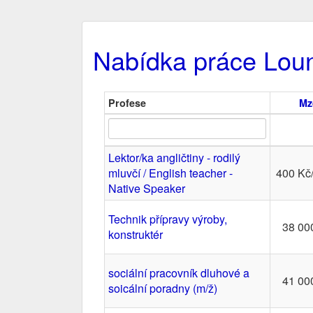
Nabídka práce Lou
Profese
Mz
Lektor/ka angličtiny - rodilý
mluvčí / English teacher -
400 Kč
Native Speaker
Technik přípravy výroby,
38 00
konstruktér
sociální pracovník dluhové a
41 00
soicální poradny (m/ž)