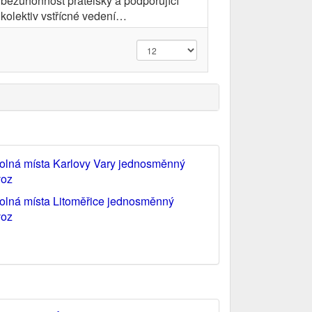
bezúhonnost přátelský a podporující
kolektiv vstřícné vedení…
olná místa Karlovy Vary jednosměnný
voz
olná místa Litoměřice jednosměnný
voz