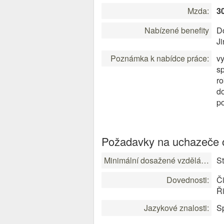
Mzda:
3
Nabízené benefity
D
J
Poznámka k nabídce práce:
vy
sp
ro
do
po
Požadavky na uchazeče o
Minimální dosažené vzdělání:
St
Dovednosti:
Či
Ři
Jazykové znalosti:
Sp