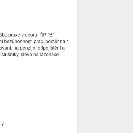
Sb., praxe v oboru, ŘP "B",
stní bezúhonnost, prac. poměr na 1
vání, na penzijní připojištění a
říslušníky, sleva na lázeňské
ny.