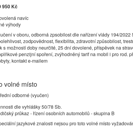
0 950 Kč
ovolená navíc
iné výhody
učení v oboru, odborná zpsobilost dle nařízení vlády 194/2022 
olehlivost, zodpovědnost, flexibilita, zdravotní způsobilost, tre
k s možností doby neurčité, 25 dní dovolené, příspěvek na stravo
plňkové penzijní spoření, zvýhodněný tarif na mobil i pro rod. p
byty, kontakt e-mailem
 volné místo
řední odborné (vyučen)
nnosti dle vyhlášky 50/78 Sb.
dičský průkaz - řízení osobních automobilů - skupina B
eciální jazykové znalosti nejsou pro toto volné místo vyžadová