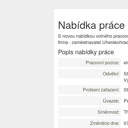
Nabídka práce e
S novou nabídkou volného pracov
firma - zaměstnavatel Uherskohra
Popis nabídky práce
Pracovní pozice:
el
Odvětví:
St
V
Profesní zařazení:
St
Úvazek:
Pr
Směnnost:
T
Změněno dne:
0