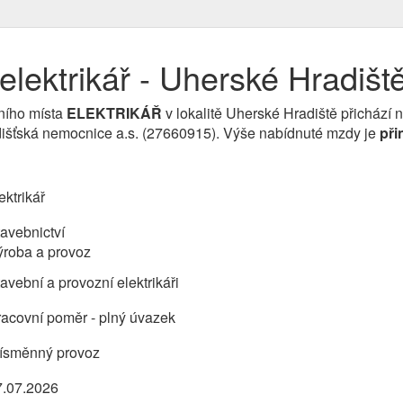
lektrikář - Uherské Hradišt
ního místa
ELEKTRIKÁŘ
v lokalitě Uherské Hradiště přichází 
dišťská nemocnice a.s. (27660915). Výše nabídnuté mzdy je
při
ektrikář
avebnictví
ýroba a provoz
avební a provozní elektrikáři
acovní poměr - plný úvazek
řísměnný provoz
7.07.2026