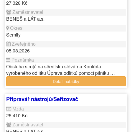
27 328 Kč
BENEŠ a LÁT a.s.
Semily
05.08.2026
Obsluha strojů na středisku slévárna Kontrola
vyrobeného odlitku Úprava odlitků pomocí pilníku …
Detail nabídky
Přípravář nástrojů/Seřizovač
25 410 Kč
BENEŠ a LÁT a.s.