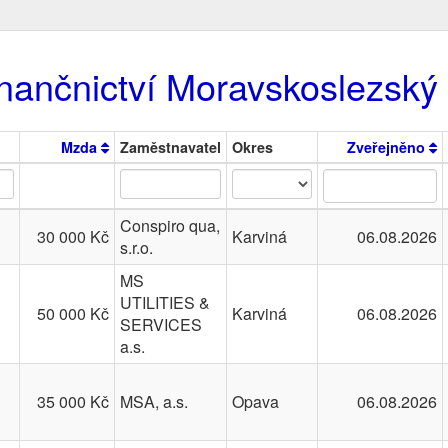
nančnictví Moravskoslezský 
Mzda
Zaměstnavatel
Okres
Zveřejněno
Conspiro qua,
30 000 Kč
Karviná
06.08.2026
s.r.o.
MS
UTILITIES &
50 000 Kč
Karviná
06.08.2026
SERVICES
a.s.
35 000 Kč
MSA, a.s.
Opava
06.08.2026