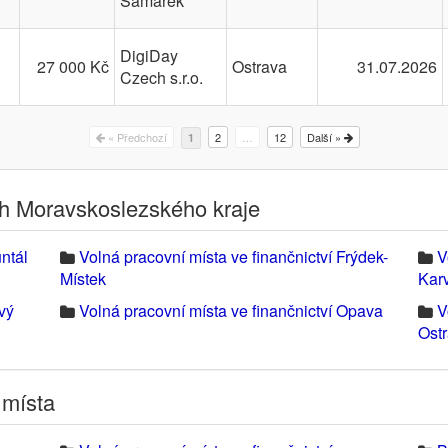
Šamárek
DigiDay
27 000 Kč
Ostrava
31.07.2026
Czech s.r.o.
« Předchozí
2
…
12
Další »
1
ech Moravskoslezského kraje
ntál
Volná pracovní místa ve finančnictví Frýdek-
V
Místek
Kar
vý
Volná pracovní místa ve finančnictví Opava
V
Ost
 místa