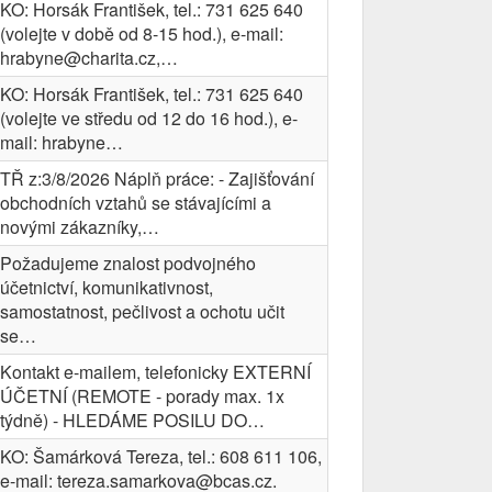
KO: Horsák František, tel.: 731 625 640
(volejte v době od 8-15 hod.), e-mail:
hrabyne@charita.cz,…
KO: Horsák František, tel.: 731 625 640
(volejte ve středu od 12 do 16 hod.), e-
mail: hrabyne…
TŘ z:3/8/2026 Náplň práce: - Zajišťování
obchodních vztahů se stávajícími a
novými zákazníky,…
Požadujeme znalost podvojného
účetnictví, komunikativnost,
samostatnost, pečlivost a ochotu učit
se…
Kontakt e-mailem, telefonicky EXTERNÍ
ÚČETNÍ (REMOTE - porady max. 1x
týdně) - HLEDÁME POSILU DO…
KO: Šamárková Tereza, tel.: 608 611 106,
e-mail: tereza.samarkova@bcas.cz.