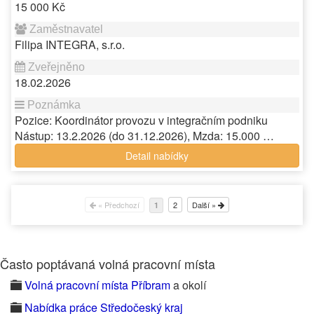
15 000 Kč
Filipa INTEGRA, s.r.o.
18.02.2026
Pozice: Koordinátor provozu v integračním podniku
Nástup: 13.2.2026 (do 31.12.2026), Mzda: 15.000 …
Detail nabídky
« Předchozí
2
Další »
1
Často poptávaná volná pracovní místa
Volná pracovní místa Příbram
a okolí
Nabídka práce Středočeský kraj