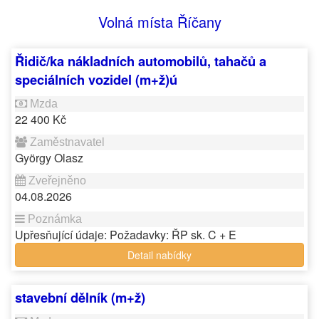
Volná místa Říčany
Řidič/ka nákladních automobilů, tahačů a
speciálních vozidel (m+ž)ú
22 400 Kč
György Olasz
04.08.2026
Upřesňující údaje: Požadavky: ŘP sk. C + E
Detail nabídky
stavební dělník (m+ž)