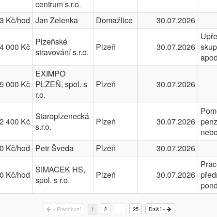
centrum s.r.o.
3 Kč/hod
Jan Zelenka
Domažlice
30.07.2026
Upře
Plzeňské
4 000 Kč
Plzeň
30.07.2026
skup
stravování s.r.o.
apod
EXIMPO
5 000 Kč
PLZEŇ, spol. s
Plzeň
30.07.2026
r.o.
Pomo
Staroplzenecká
2 400 Kč
Plzeň
30.07.2026
penz
s.r.o.
nebo
0 Kč/hod
Petr Šveda
Plzeň
30.07.2026
Prac
SIMACEK HS,
0 Kč/hod
Plzeň
30.07.2026
před
spol. s r.o.
pond
« Předchozí
2
…
25
Další »
1