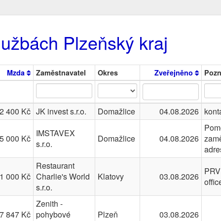
lužbách Plzeňský kraj
Mzda
Zaměstnavatel
Okres
Zveřejněno
Poz
2 400 Kč
JK invest s.r.o.
Domažlice
04.08.2026
kont
Pomo
IMSTAVEX
5 000 Kč
Domažlice
04.08.2026
zamě
s.r.o.
adre
Restaurant
PRV
1 000 Kč
Charlie's World
Klatovy
03.08.2026
offi
s.r.o.
Zenith -
7 847 Kč
pohybové
Plzeň
03.08.2026