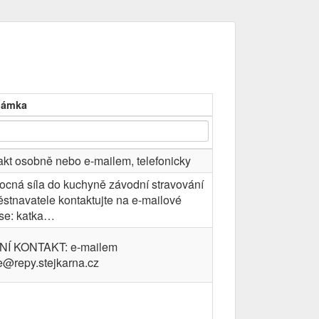
námka
akt osobně nebo e-mailem, telefonicky
cná síla do kuchyně závodní stravování
stnavatele kontaktujte na e-mailové
se: katka…
NÍ KONTAKT: e-mailem
ce@repy.stejkarna.cz