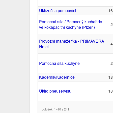
Uklízeči a pomocníci
16
Pomocná síla / Pomocný kuchař do
2
velkokapacitní kuchyně (Plzeň)
Provozní manažer/ka - PRIMAVERA
4
Hotel
Pomocná síla kuchyně
2
Kadeřník/Kadeřnice
18
Úklid pneuservisu
18
položek: 1–10 z 241