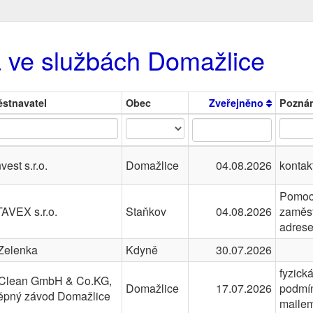
a ve službách Domažlice
stnavatel
Obec
Zveřejněno
Pozná
vest s.r.o.
Domažlice
04.08.2026
kontak
Pomocn
AVEX s.r.o.
Staňkov
04.08.2026
zaměst
adrese
Zelenka
Kdyně
30.07.2026
fyzick
Clean GmbH & Co.KG,
Domažlice
17.07.2026
podmín
ěpný závod Domažlice
maile