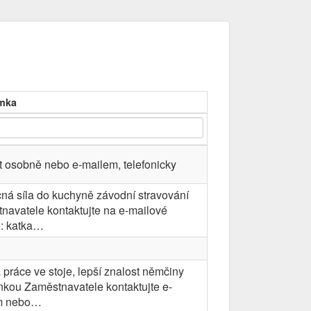
mka
t osobně nebo e-mailem, telefonicky
á síla do kuchyně závodní stravování
navatele kontaktujte na e-mailové
: katka…
á práce ve stoje, lepší znalost němčiny
kou Zaměstnavatele kontaktujte e-
m nebo…