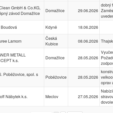
dobrý f
Clean GmbH & Co.KG,
Domažlice
29.06.2026
Zaměst
ěpný závod Domažlice
uved
a Boudová
Kdyně
18.06.2026
Česká
uree Lamom
08.06.2026
Thajs
Kubice
Vyučen
NER METALL
Domažlice
28.05.2026
Požadu
CEPT k.s.
zodpo
konstr
S. Poběžovice, spol. s
Poběžovice
28.05.2026
velkoo
oprav 
Nabízí
off Nábytek k.s.
Meclov
27.05.2026
stravo
dovol