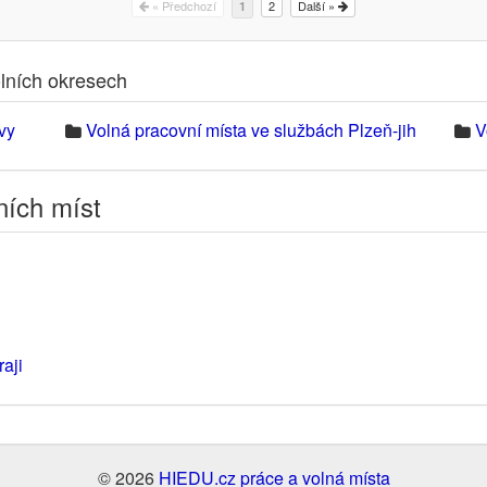
« Předchozí
2
Další »
1
olních okresech
vy
Volná pracovní místa ve službách Plzeň-jih
V
ních míst
aji
© 2026
HIEDU.cz práce a volná místa