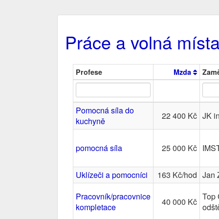
Práce a volná míst
Profese
Mzda
Zamě
Pomocná síla do
22 400 Kč
JK in
kuchyně
pomocná síla
25 000 Kč
IMST
Uklízeči a pomocníci
163 Kč/hod
Jan 
Pracovník/pracovnice
Top 
40 000 Kč
kompletace
odšt