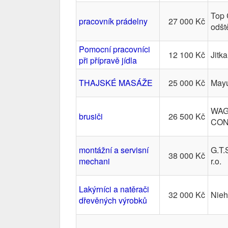
Top 
pracovník prádelny
27 000 Kč
odšt
Pomocní pracovníci
12 100 Kč
Jitk
při přípravě jídla
THAJSKÉ MASÁŽE
25 000 Kč
May
WAG
brusiči
26 500 Kč
CON
montážní a servisní
G.T.
38 000 Kč
mechani
r.o.
Lakýrníci a natěrači
32 000 Kč
Nieh
dřevěných výrobků