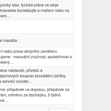
yzický stav, fyzická práce ve stoje
navatele kontaktujte e-mailem nebo na
eném…
ké masáže.
í nebo praxe strojního zaměření.
jeme : manuální zručnost, spolehlivost a
vědný…
ukce nástaveb, přívěsů a
bjemových souprav provádění údržby,
a servisů vozidel…
me: příspěvek na dopravu, příspěvek na
vání, odměnu za docházku, 5 týdnů
ené…