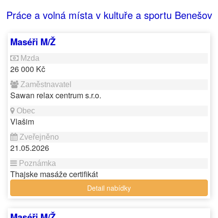
Práce a volná místa v kultuře a sportu Benešov
Maséři M/Ž
26 000 Kč
Sawan relax centrum s.r.o.
Vlašim
21.05.2026
Thajske masáže certifikát
Detail nabídky
Maséři M/Ž