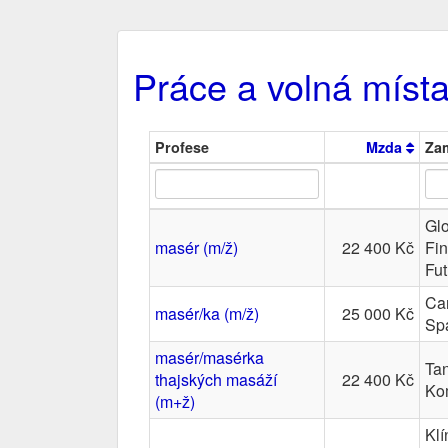
Práce a volná místa
Profese
Mzda
Za
Gl
masér (m/ž)
22 400 Kč
Fin
Fut
Car
masér/ka (m/ž)
25 000 Kč
Spa
masér/masérka
Ta
thajských masáží
22 400 Kč
Ko
(m+ž)
Kl