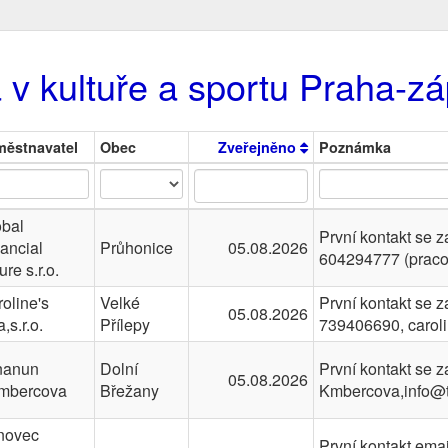
 v kultuře a sportu Praha-z
městnavatel
Obec
Zveřejněno
Poznámka
obal
První kontakt se
ancial
Průhonice
05.08.2026
604294777 (praco
ure s.r.o.
oline's
Velké
První kontakt se 
05.08.2026
,s.r.o.
Přílepy
739406690, caro
nanun
Dolní
První kontakt se
05.08.2026
mbercova
Břežany
Kmbercova,info@t
ínovec
První kontakt em