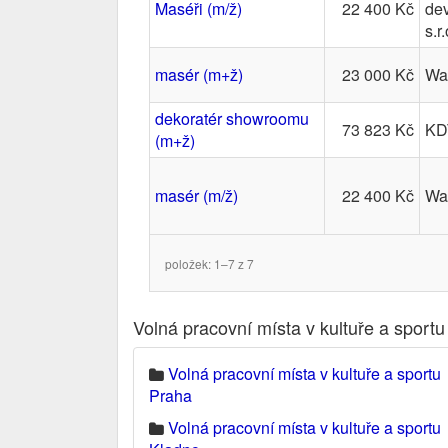
Maséři (m/ž)
22 400 Kč
de
s.r.
masér (m+ž)
23 000 Kč
Wan
dekoratér showroomu
73 823 Kč
KD
(m+ž)
masér (m/ž)
22 400 Kč
Wan
položek: 1–7 z 7
Volná pracovní místa v kultuře a sportu
Volná pracovní místa v kultuře a sportu
Praha
Volná pracovní místa v kultuře a sportu