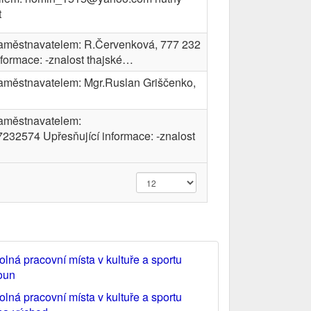
t
 zaměstnavatelem: R.Červenková, 777 232
nformace: -znalost thajské…
zaměstnavatelem: Mgr.Ruslan Griščenko,
zaměstnavatelem:
232574 Upřesňující informace: -znalost
olná pracovní místa v kultuře a sportu
oun
olná pracovní místa v kultuře a sportu