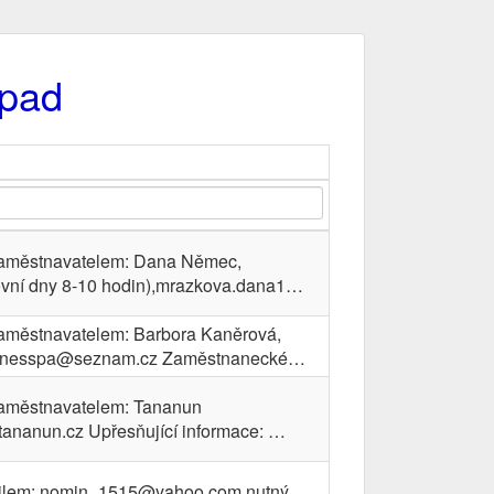
ápad
 zaměstnavatelem: Dana Němec,
vní dny 8-10 hodin),mrazkova.dana1…
zaměstnavatelem: Barbora Kaněrová,
linesspa@seznam.cz Zaměstnanecké…
 zaměstnavatelem: Tananun
ananun.cz Upřesňující informace: …
ailem: nomin_1515@yahoo.com nutný