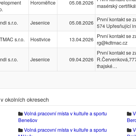
velopment
Horoměřice
05.08.2026
masérský certifiká
o.
První kontakt se
di s.r.o.
Jesenice
05.08.2026
574 Upřesňující i
První kontakt se 
TMAC s.r.o.
Hostivice
13.04.2026
rg@kdtmac.cz
První kontakt se 
di s.r.o.
Jesenice
09.04.2026
R.Červenková,777
thajské…
 v okolních okresech
Volná pracovní místa v kultuře a sportu
V
Benešov
Ber
Volná pracovní místa v kultuře a sportu
V