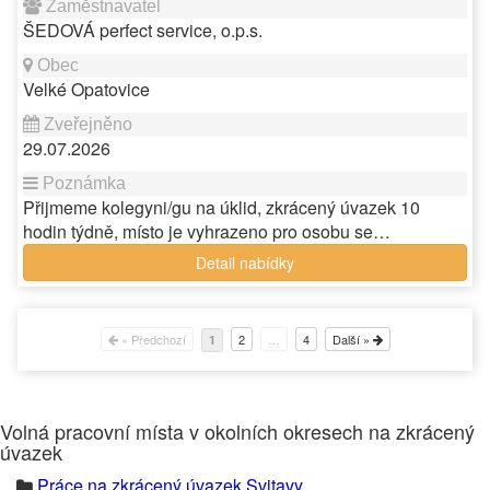
ŠEDOVÁ perfect service, o.p.s.
Velké Opatovice
29.07.2026
Přijmeme kolegyni/gu na úklid, zkrácený úvazek 10
hodin týdně, místo je vyhrazeno pro osobu se…
Detail nabídky
« Předchozí
2
…
4
Další »
1
Volná pracovní místa v okolních okresech na zkrácený
úvazek
Práce na zkrácený úvazek Svitavy