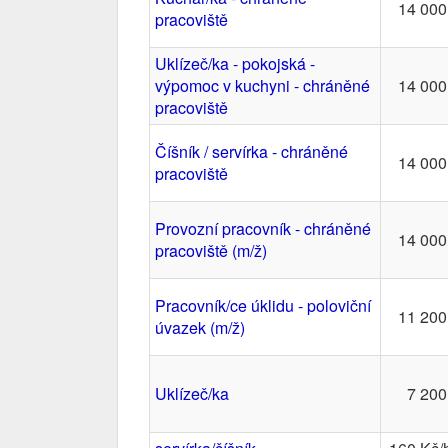
14 000
pracoviště
Uklízeč/ka - pokojská -
výpomoc v kuchyni - chráněné
14 000
pracoviště
Číšník / servírka - chráněné
14 000
pracoviště
Provozní pracovník - chráněné
14 000
pracoviště (m/ž)
Pracovník/ce úklidu - poloviční
11 200
úvazek (m/ž)
Uklízeč/ka
7 200