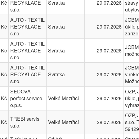
 Kč
RECYKLACE
Svratka
29.07.2026
strav
s.r.o.
ubyto
AUTO - TEXTIL
JOBMA
 Kč
RECYKLACE
Svratka
29.07.2026
úklid 
s.r.o.
zaříz
AUTO - TEXTIL
JOBMA
 Kč
RECYKLACE
Svratka
29.07.2026
možnos
s.r.o.
AUTO - TEXTIL
JOBMA
 Kč
RECYKLACE
Svratka
29.07.2026
v rekr
s.r.o.
Možno
ŠEDOVÁ
OZP, 
 Kč
perfect service,
Velké Meziříčí
29.07.2026
úklid,
o.p.s.
vyhra
OZP, 
TREBI servis
 Kč
Velké Meziříčí
28.07.2026
s.r.o.
s.r.o.
59429