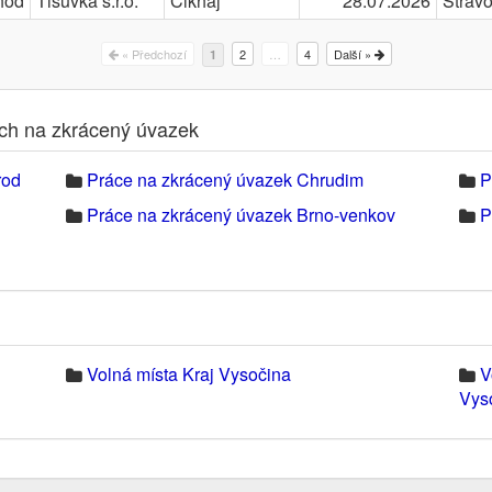
hod
Tisůvka s.r.o.
Cikháj
28.07.2026
Stravo
« Předchozí
2
…
4
Další »
1
ech na zkrácený úvazek
rod
Práce na zkrácený úvazek Chrudim
P
Práce na zkrácený úvazek Brno-venkov
P
Volná místa Kraj Vysočina
V
Vys