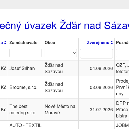
tečný úvazek Žďár nad Sáza
da
Zaměstnavatel
Obec
Zveřejněno
Pozná
Žďár nad
OZP, 
 Kč
Josef Šilhan
04.08.2026
Sázavou
telefo
Prode
Žďár nad
 Kč
Broome, s.r.o.
03.08.2026
První 
Sázavou
dny…
DPP n
The best
Nové Město na
 Kč
31.07.2026
Práce 
catering s.r.o.
Moravě
bistra
AUTO - TEXTIL
JOBMA