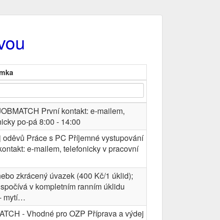
vou
mka
JOBMATCH První kontakt: e-mailem,
nicky po-pá 8:00 - 14:00
j oděvů Práce s PC Příjemné vystupování
kontakt: e-mailem, telefonicky v pracovní
ebo zkrácený úvazek (400 Kč/1 úklid);
spočívá v kompletním ranním úklidu
 - mytí…
TCH - Vhodné pro OZP Příprava a výdej