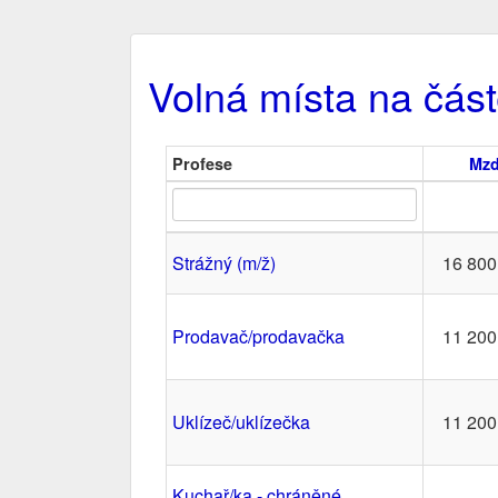
Volná místa na čás
Profese
Mz
Strážný (m/ž)
16 800
Prodavač/prodavačka
11 200
Uklízeč/uklízečka
11 200
Kuchař/ka - chráněné