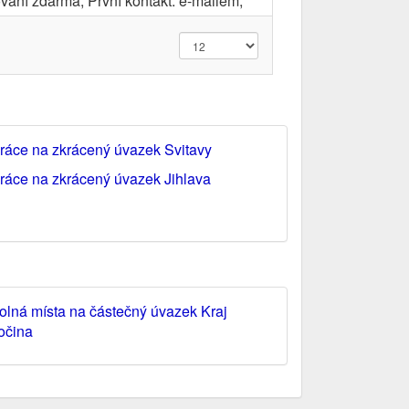
vání zdarma; První kontakt: e-mailem;
ráce na zkrácený úvazek Svitavy
ráce na zkrácený úvazek Jihlava
olná místa na částečný úvazek Kraj
očina