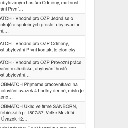
y ubytovaným hostům Odměny, možnost
vání První…
TCH - Vhodné pro OZP Jedná se o
pokojů a společných prostor ubytovacího
ení,…
TCH - Vhodné pro OZP Odměny,
t ubytování První kontakt telefonicky
TCH - Vhodné pro OZP Provozní práce
eačním středisku, ubytování hostů
st ubytování…
JOBMATCH Přijmeme pracovníka/ci na
 poloviční úvazek 4 hodiny denně, místo je
zeno…
JOBMATCH Úklid ve firmě SANBORN,
 Třebíčská č.p. 1507/87, Velké Meziříčí
 Úvazek 12…