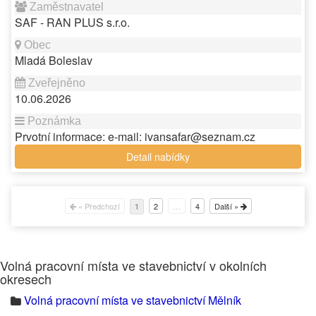
SAF - RAN PLUS s.r.o.
Mladá Boleslav
10.06.2026
Prvotní informace: e-mail: ivansafar@seznam.cz
Detail nabídky
« Předchozí
2
…
4
Další »
1
Volná pracovní místa ve stavebnictví v okolních
okresech
Volná pracovní místa ve stavebnictví Mělník