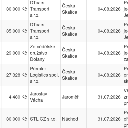
DTcars
P
Česká
30 000 Kč
Transport
04.08.2026
j
Skalice
s.r.o.
J
DTcars
P
Česká
35 000 Kč
Transport
04.08.2026
j
Skalice
s.r.o.
J
Zemědělské
P
Česká
29 000 Kč
družstvo
04.08.2026
j
Skalice
Dolany
za
Premier
P
Česká
27 328 Kč
Logistics spol.
04.08.2026
pr
Skalice
s r.o.
s
V
Jaroslav
4 480 Kč
Jaroměř
31.07.2026
z
Vácha
pr
Pr
30 000 Kč
STL CZ s.r.o.
Náchod
31.07.2026
p
p