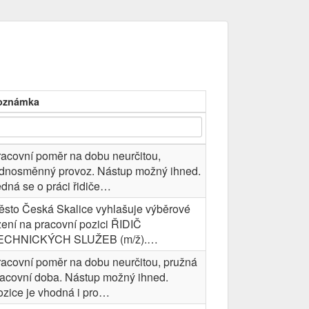
oznámka
racovní poměr na dobu neurčitou,
ednosměnný provoz. Nástup možný ihned.
dná se o práci řidiče…
ěsto Česká Skalice vyhlašuje výběrové
zení na pracovní pozici ŘIDIČ
ECHNICKÝCH SLUŽEB (m/ž).…
racovní poměr na dobu neurčitou, pružná
racovní doba. Nástup možný ihned.
ozice je vhodná i pro…