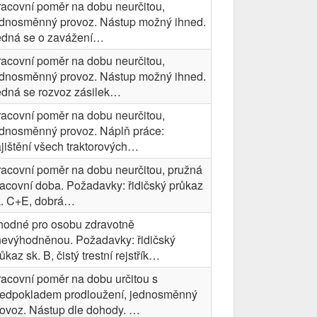
racovní poměr na dobu neurčitou,
ednosměnný provoz. Nástup možný ihned.
edná se o zavážení…
racovní poměr na dobu neurčitou,
ednosměnný provoz. Nástup možný ihned.
edná se rozvoz zásilek…
racovní poměr na dobu neurčitou,
ednosměnný provoz. Náplň práce:
jištění všech traktorových…
racovní poměr na dobu neurčitou, pružná
acovní doba. Požadavky: řidičský průkaz
k. C+E, dobrá…
hodné pro osobu zdravotně
nevýhodněnou. Požadavky: řidičský
ůkaz sk. B, čistý trestní rejstřík…
acovní poměr na dobu určitou s
ředpokladem prodloužení, jednosměnný
rovoz. Nástup dle dohody. …