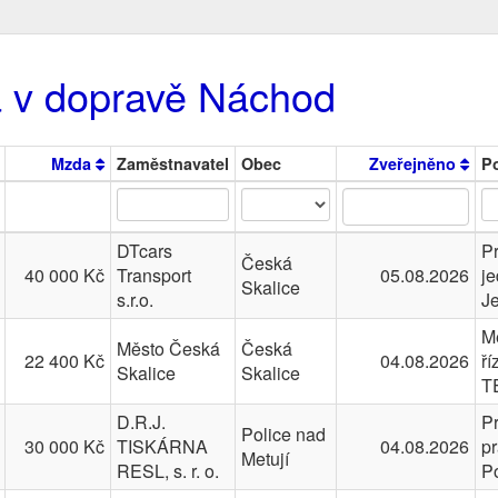
a v dopravě Náchod
Mzda
Zaměstnavatel
Obec
Zveřejněno
P
DTcars
P
Česká
40 000 Kč
Transport
05.08.2026
j
Skalice
s.r.o.
Je
M
Město Česká
Česká
22 400 Kč
04.08.2026
ří
Skalice
Skalice
T
D.R.J.
P
Police nad
30 000 Kč
TISKÁRNA
04.08.2026
p
Metují
RESL, s. r. o.
P