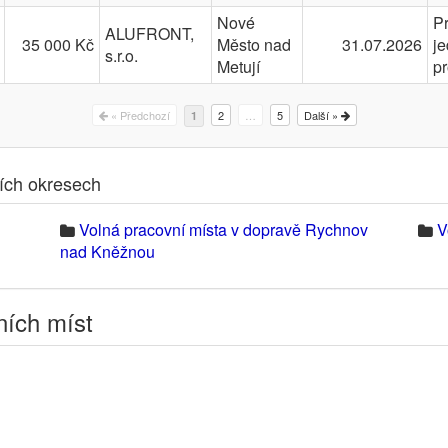
Nové
P
ALUFRONT,
35 000 Kč
Město nad
31.07.2026
j
s.r.o.
Metují
p
« Předchozí
2
…
5
Další »
1
ních okresech
Volná pracovní místa v dopravě Rychnov
V
nad Kněžnou
ních míst