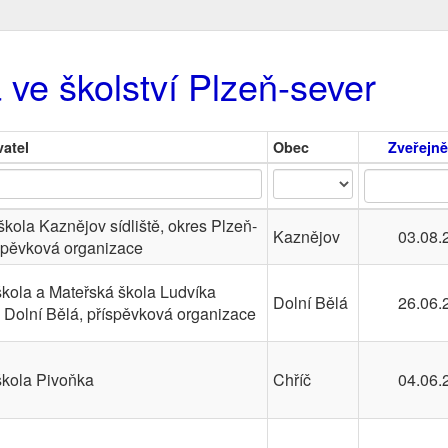
 ve školství Plzeň-sever
atel
Obec
Zveřejn
kola Kaznějov sídliště, okres Plzeň-
Kaznějov
03.08.
íspěvková organizace
škola a Mateřská škola Ludvíka
Dolní Bělá
26.06.
Dolní Bělá, příspěvková organizace
škola Pivoňka
Chříč
04.06.