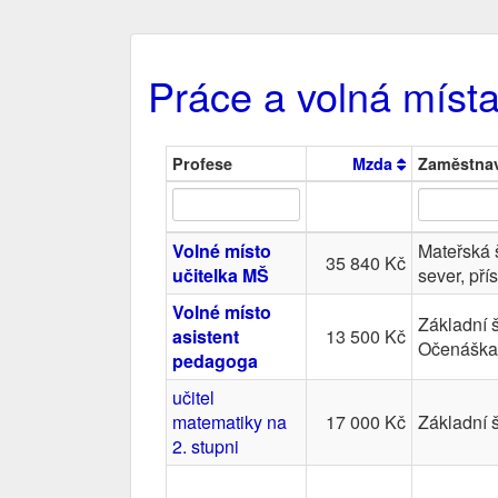
Práce a volná místa
Profese
Mzda
Zaměstnav
Volné místo
Mateřská š
35 840 Kč
učitelka MŠ
sever, př
Volné místo
Základní 
asistent
13 500 Kč
Očenáška 
pedagoga
učitel
matematiky na
17 000 Kč
Základní 
2. stupni