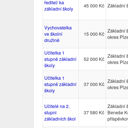
ředitel/ ka
45 000 Kč
Základní 
základní školy
Vychovatelka
Základní 
ve školní
15 000 Kč
okres Plz
družině
Učitelka 1
Základní 
stupně základní
52 000 Kč
okres Plz
školy
Učitelka 1
Základní 
stupně základní
37 000 Kč
okres Plz
školy
Učitelé na 2.
Základní 
stupni
37 580 Kč
Beneše Ko
základních škol
příspěvko