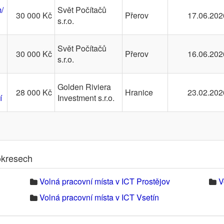
/
Svět Počítačů
30 000 Kč
Přerov
17.06.202
s.r.o.
Svět Počítačů
30 000 Kč
Přerov
16.06.202
s.r.o.
Golden Riviera
28 000 Kč
Hranice
23.02.202
í
Investment s.r.o.
okresech
Volná pracovní místa v ICT Prostějov
V
Volná pracovní místa v ICT Vsetín