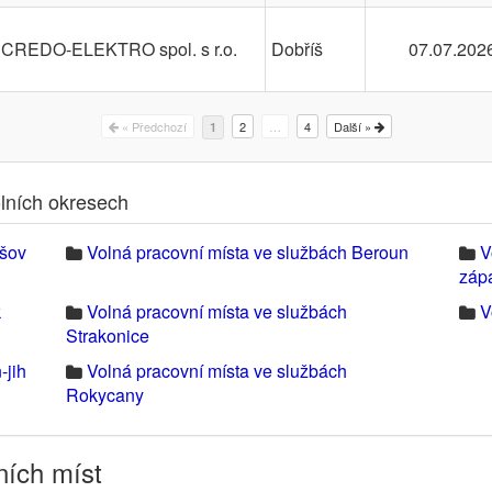
CREDO-ELEKTRO spol. s r.o.
Dobříš
07.07.202
« Předchozí
2
…
4
Další »
1
olních okresech
ešov
Volná pracovní místa ve službách Beroun
V
záp
k
Volná pracovní místa ve službách
V
Strakonice
-jih
Volná pracovní místa ve službách
Rokycany
ních míst