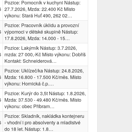
Pozice: Pomocník v kuchyni Nástup:
6
27.7.2026, Mzda: 22.400 Kč Místo
výkonu: Stará Huť 490, 262 02…
Pozice: Pracovník úklidu a provozní
6
výpomoci v dětské skupině Nástup:
17.8.2026, Mzda: 14.000 - 15…
Pozice: Lakýrník Nástup: 3.7.2026,
6
mzda: 27 000,-Kč Místo výkonu: Dobříš
Kontakt: Schneiderová…
Pozice: Uklízeč/ka Nástup: 24.8.2026,
6
Mzda: 16.800 - 17.500 Kč/měs. Místo
výkonu: Hornická č.p.…
Pozice: Kurýr do 3,5t Nástup: 1.8.2026,
6
Mzda: 37.530 - 49.480 Kč/měs. Místo
výkonu: obec Příbram…
Pozice: Skladník, nakládka kontejneru
6
- vhodní i pro absolventy a mladistvé
do 18 let. Nástup: 1.8…