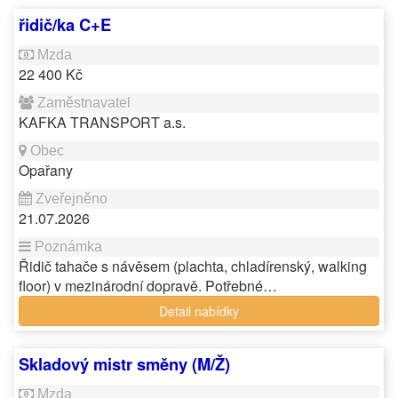
řidič/ka C+E
22 400 Kč
KAFKA TRANSPORT a.s.
Opařany
21.07.2026
Řidič tahače s návěsem (plachta, chladírenský, walking
floor) v mezinárodní dopravě. Potřebné…
Detail nabídky
Skladový mistr směny (M/Ž)