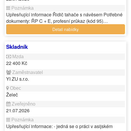
Upřesňující informace Řidič tahače s návěsem Potřebné
dokumenty: ŘP C + E, profesní průkaz (kód 95)…
Detail nabídky
Skladník
22 400 Kč
YI ZU s.r.o.
Želeč
21.07.2026
Upřesňující informace: - jedná se o práci v asijském