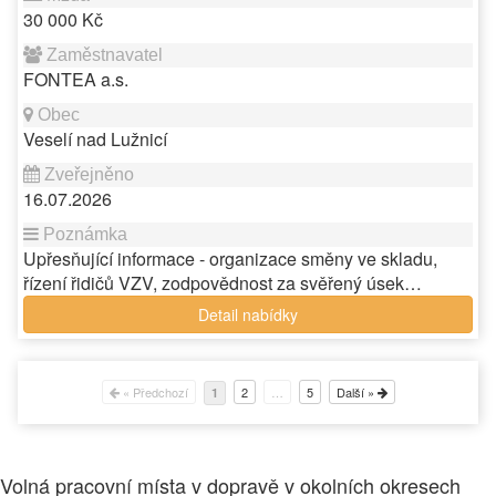
30 000 Kč
FONTEA a.s.
Veselí nad Lužnicí
16.07.2026
Upřesňující informace - organizace směny ve skladu,
řízení řidičů VZV, zodpovědnost za svěřený úsek…
Detail nabídky
« Předchozí
2
…
5
Další »
1
Volná pracovní místa v dopravě v okolních okresech