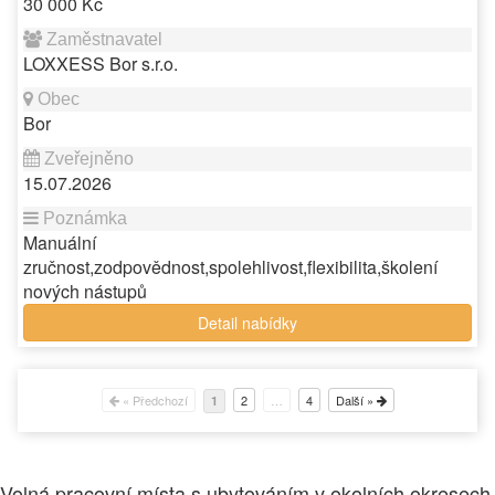
30 000 Kč
LOXXESS Bor s.r.o.
Bor
15.07.2026
Manuální
zručnost,zodpovědnost,spolehlivost,flexibilita,školení
nových nástupů
Detail nabídky
« Předchozí
2
…
4
Další »
1
Volná pracovní místa s ubytováním v okolních okresech