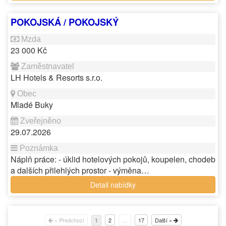
POKOJSKÁ / POKOJSKÝ
23 000 Kč
LH Hotels & Resorts s.r.o.
Mladé Buky
29.07.2026
Náplň práce: - úklid hotelových pokojů, koupelen, chodeb
a dalších přilehlých prostor - výměna…
Detail nabídky
« Předchozí
2
…
17
Další »
1