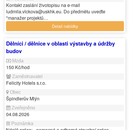
Kontakt zaslání životopisu na e-mail
ludmila.vlckova@uskhk.eu. Do předmětu uveďte
"manažer projektů…
Detail nabídky
Dělníci / dělnice v oblasti výstavby a údržby
budov
150 Kč/hod
Felicity Hotels s.r.o.
Špindlerův Mlýn
04.08.2026
Náplň práce: - pomocné a odborné stavební práce -