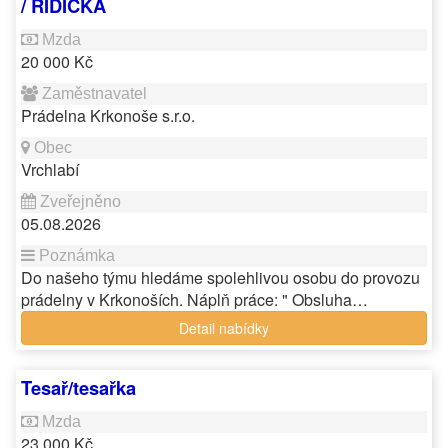
/ ŘIDIČKA
20 000 Kč
Prádelna Krkonoše s.r.o.
Vrchlabí
05.08.2026
Do našeho týmu hledáme spolehlivou osobu do provozu
prádelny v Krkonoších. Náplň práce: " Obsluha…
Detail nabídky
Tesař/tesařka
23 000 Kč