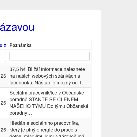
Sázavou
no
Poznámka
37,5 h/t; Bližší informace naleznete
026
na našich webových stránkách a
facebooku. Nástup je možný od 1…
Sociální pracovník/ice v Občanské
poradně STAŇTE SE ČLENEM
026
NAŠEHO TÝMU Do týmu Občanské
poradny…
Hledáme sociálního pracovníka,
026
který je plný energie do práce s
dětmi, mladými lidmi a zároveň má…