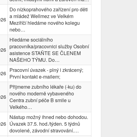
Do nízkoprahového zařízení pro děti
a mládež Wellmez ve Velkém
026
Meziříčí hledáme nového kolegu
nebo…
Hledáme sociálního
pracovníka/pracovnici služby Osobní
026
asistence STAŇTE SE ČLENEM
NAŠEHO TÝMU. Do…
Pracovní úvazek - plný i zkrácený;
026
První kontakt e-mailem;
Přijmeme zubního lékaře (-ku) do
nového moderně vybaveného
026
Centra zubní péče B smile u
Velkého…
Nástup možný ihned nebo dohodou.
026
Úvazek 37.5. hod./týden. 5 týdnů
dovolené, závodní stravování.…