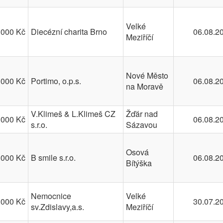
Velké
 000 Kč
Diecézní charita Brno
06.08.2
Meziříčí
Nové Město
 000 Kč
Portimo, o.p.s.
06.08.2
na Moravě
V.Klimeš & L.Klimeš CZ
Žďár nad
 000 Kč
06.08.2
s.r.o.
Sázavou
Osová
 000 Kč
B smile s.r.o.
06.08.2
Bítýška
Nemocnice
Velké
 000 Kč
30.07.2
sv.Zdislavy,a.s.
Meziříčí