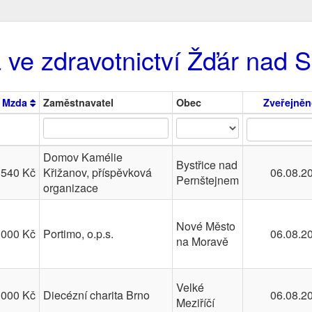
 ve zdravotnictví Žďár nad 
Mzda
Zaměstnavatel
Obec
Zveřejně
Domov Kamélie
Bystřice nad
 540 Kč
Křižanov, příspěvková
06.08.2
Pernštejnem
organizace
Nové Město
 000 Kč
Portimo, o.p.s.
06.08.2
na Moravě
Velké
 000 Kč
Diecézní charita Brno
06.08.2
Meziříčí