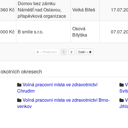
Domov bez zámku
 360 Kč
Náměšť nad Oslavou,
Velká Bíteš
17.07.2
příspěvková organizace
Osová
 000 Kč
B smile s.r.o.
07.07.2
Bítýška
« Předchozí
2
Další »
1
v okolních okresech
Volná pracovní místa ve zdravotnictví
V
Chrudim
Svi
Volná pracovní místa ve zdravotnictví Brno-
V
venkov
Jihl