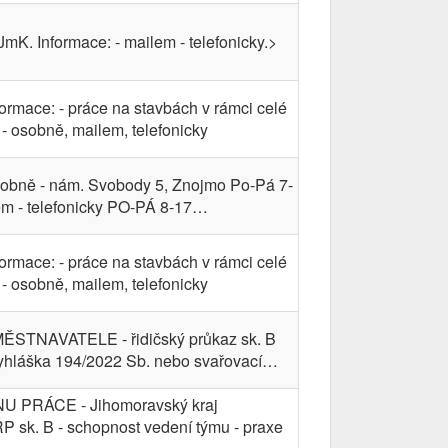
JmK. Informace: - mailem - telefonicky.>
formace: - práce na stavbách v rámci celé
- osobně, mailem, telefonicky
osobně - nám. Svobody 5, Znojmo Po-Pá 7-
em - telefonicky PO-PÁ 8-17…
formace: - práce na stavbách v rámci celé
- osobně, mailem, telefonicky
STNAVATELE - řidičský průkaz sk. B
yhláška 194/2022 Sb. nebo svařovací…
 PRÁCE - Jihomoravský kraj
P sk. B - schopnost vedení týmu - praxe