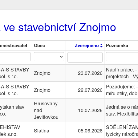
 ve stavebnictví Znojmo
aměstnavatel
Obec
Zveřejněno
Poznámka
-A-S STAVBY
Náplň práce: 
Znojmo
23.07.2026
ol. s r.o.
projektech - 
-A-S STAVBY
Požadujeme: - 
Znojmo
22.07.2026
ol. s r.o.
míru etiky, do
Hrušovany
ytskan stav
Jedná se o nár
nad
10.07.2026
r.o.
stav. Flexibili
Jevišovkou
EHISTAV
SDĚLENÍ ZAM
Slatina
05.06.2026
lek s.r.o.
fyzicky nároč