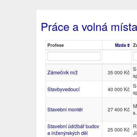
Práce a volná místa
Profese
Mzda
Z
S
Zámečník m/ž
35 000 Kč
sp
S
Stavbyvedoucí
40 000 Kč
sp
M
Stavební montér
27 400 Kč
s.
Stavební údržbář budov
R
25 000 Kč
a inženýrských děl
Jí