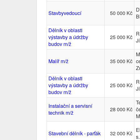
D
Stavbyvedoucí
50 000 Kč
B
Dělník v oblasti
R
výstavby a údržby
25 000 Kč
Jí
budov m/ž
M
Malíř m/ž
35 000 Kč
c
Z
Dělník v oblasti
R
výstavby a údržby
25 000 Kč
Jí
budov m/ž
T
Instalační a servisní
28 000 Kč
č
technik m/ž
M
E
Stavební dělník - parťák
32 000 Kč
s.