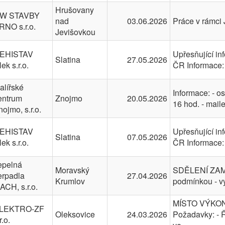
Hrušovany
W STAVBY
nad
03.06.2026
Práce v rámci 
RNO s.r.o.
Jevišovkou
EHISTAV
Upřesňující in
Slatina
27.05.2026
lek s.r.o.
ČR Informace: 
alířské
Informace: - 
entrum
Znojmo
20.05.2026
16 hod. - mail
nojmo, s.r.o.
EHISTAV
Upřesňující in
Slatina
07.05.2026
lek s.r.o.
ČR Informace: 
epelná
Moravský
SDĚLENÍ ZAMĚ
erpadla
27.04.2026
Krumlov
podmínkou - v
ACH, s.r.o.
MÍSTO VÝKONU
LEKTRO-ZF
Oleksovice
24.03.2026
Požadavky: - Ř
r.o.