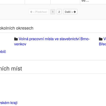
ve…
« Předchozí
2
Další »
1
 okolních okresech
Volná pracovní místa ve stavebnictví Brno-
V
venkov
Bře
ebíč
ních míst
vském kraji