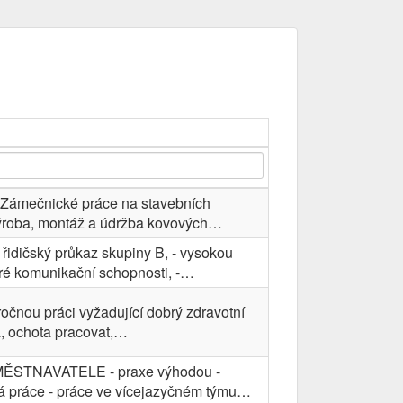
- Zámečnické práce na stavebních
Výroba, montáž a údržba kovových…
řidičský průkaz skupiny B, - vysokou
bré komunikační schopnosti, -…
očnou práci vyžadující dobrý zdravotní
ta, ochota pracovat,…
ĚSTNAVATELE - praxe výhodou -
ná práce - práce ve vícejazyčném týmu…