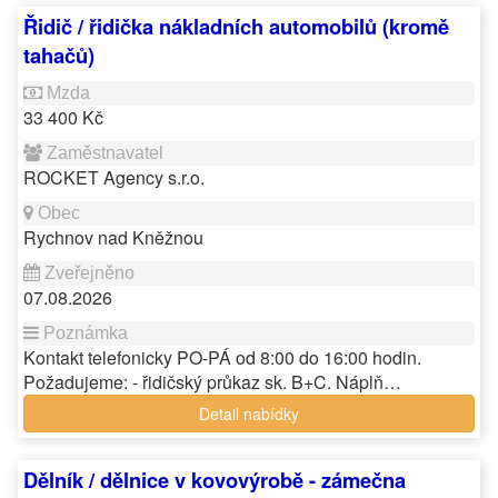
Řidič / řidička nákladních automobilů (kromě
tahačů)
33 400 Kč
ROCKET Agency s.r.o.
Rychnov nad Kněžnou
07.08.2026
Kontakt telefonicky PO-PÁ od 8:00 do 16:00 hodin.
Požadujeme: - řidičský průkaz sk. B+C. Náplň…
Detail nabídky
Dělník / dělnice v kovovýrobě - zámečna