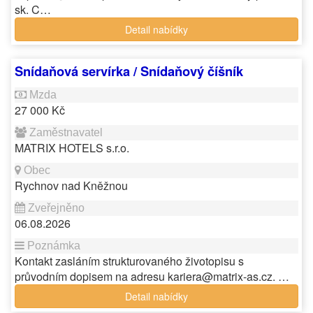
sk. C…
Detail nabídky
Snídaňová servírka / Snídaňový číšník
27 000 Kč
MATRIX HOTELS s.r.o.
Rychnov nad Kněžnou
06.08.2026
Kontakt zasláním strukturovaného životopisu s
průvodním dopisem na adresu kariera@matrix-as.cz. …
Detail nabídky