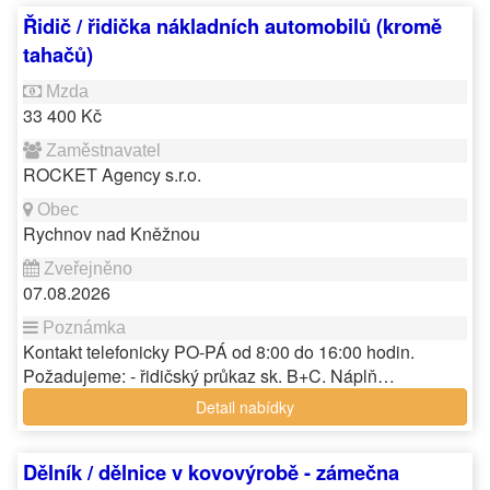
Řidič / řidička nákladních automobilů (kromě
tahačů)
33 400 Kč
ROCKET Agency s.r.o.
Rychnov nad Kněžnou
07.08.2026
Kontakt telefonicky PO-PÁ od 8:00 do 16:00 hodin.
Požadujeme: - řidičský průkaz sk. B+C. Náplň…
Detail nabídky
Dělník / dělnice v kovovýrobě - zámečna