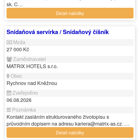
sk. C…
Detail nabídky
Snídaňová servírka / Snídaňový číšník
27 000 Kč
MATRIX HOTELS s.r.o.
Rychnov nad Kněžnou
06.08.2026
Kontakt zasláním strukturovaného životopisu s
průvodním dopisem na adresu kariera@matrix-as.cz. …
Detail nabídky