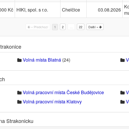
Ko
000 Kč
HIKI, spol. s r.o.
Chelčice
03.08.2026
m
« Předchozí
2
…
22
Další »
1
trakonice
Volná místa Blatná
(24)
V
ech
Volná pracovní místa České Budějovice
V
Volná pracovní místa Klatovy
V
na Strakonicku