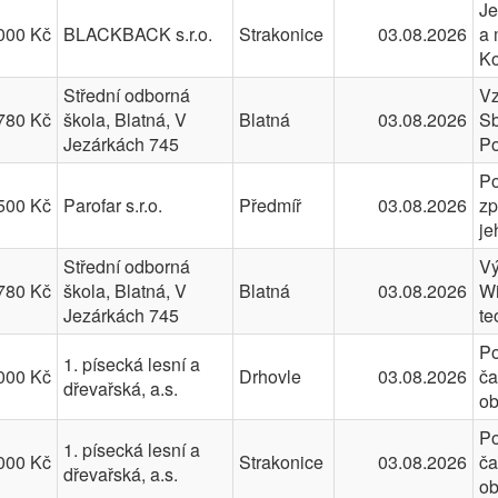
Je
000 Kč
BLACKBACK s.r.o.
Strakonice
03.08.2026
a 
Ko
Střední odborná
Vz
780 Kč
škola, Blatná, V
Blatná
03.08.2026
Sb
Jezárkách 745
Po
Po
500 Kč
Parofar s.r.o.
Předmíř
03.08.2026
zp
je
Střední odborná
Vý
780 Kč
škola, Blatná, V
Blatná
03.08.2026
Wi
Jezárkách 745
te
Po
1. písecká lesní a
000 Kč
Drhovle
03.08.2026
ča
dřevařská, a.s.
o
Po
1. písecká lesní a
000 Kč
Strakonice
03.08.2026
ča
dřevařská, a.s.
o