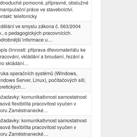
dnoduché pomocné, přípravné, obslužné
manipulační práce ve stavebnictví.
ntakt: telefonicky
dělání ve smyslu zákona č. 563/2004
., o pedagogických pracovnících.
drobnější informace u…
pis činnosti: příprava dřevomateriálu ke
racování, vkládání a broušení, řezání a
ho skládání…
uka operačních systémů (Windows,
ndows Server, Linux), počítačových sítí,
oretických…
žadavky: komunikativnost samostatnost
sová flexibilita pracovitost vyučen v
boru Zaměstnanecké…
žadavky: komunikativnost samostatnost
sová flexibilita pracovitost vyučen v
boru Zaměstnanecké…