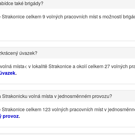
abídce také brigády?
ě Strakonice celkem 9 volných pracovních míst s možností brig
 zkrácený úvazek?
olná místa< v lokalitě Strakonice a okolí celkem 27 volných pr
 úvazek
.
a Strakonicku volná místa v jednosměnném provozu?
tě Strakonice celkem 123 volných pracovních míst v jednosměn
ý provoz
.