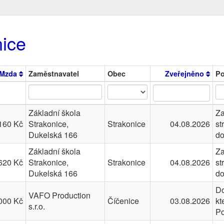
nice
Mzda
Zaměstnavatel
Obec
Zveřejněno
P
Základní škola
Za
160 Kč
Strakonice,
Strakonice
04.08.2026
st
Dukelská 166
do
Základní škola
Za
620 Kč
Strakonice,
Strakonice
04.08.2026
st
Dukelská 166
do
Do
VAFO Production
000 Kč
Číčenice
03.08.2026
kt
s.r.o.
Po