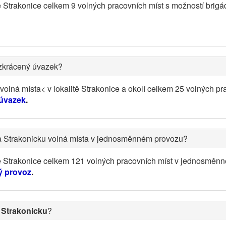
ě Strakonice celkem 9 volných pracovních míst s možností brig
 zkrácený úvazek?
olná místa< v lokalitě Strakonice a okolí celkem 25 volných pr
 úvazek
.
a Strakonicku volná místa v jednosměnném provozu?
tě Strakonice celkem 121 volných pracovních míst v jednosměn
ý provoz
.
 Strakonicku
?