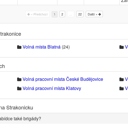
Za
« Předchozí
2
…
22
Další »
1
trakonice
Volná místa Blatná
(24)
V
ech
Volná pracovní místa České Budějovice
V
Volná pracovní místa Klatovy
V
na Strakonicku
abídce také brigády?