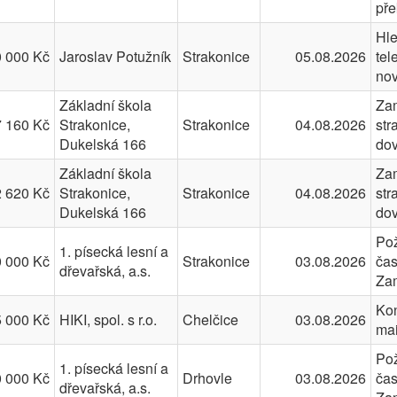
př
Hle
 000 Kč
Jaroslav Potužník
Strakonice
05.08.2026
tel
no
Základní škola
Zam
 160 Kč
Strakonice,
Strakonice
04.08.2026
str
Dukelská 166
dov
Základní škola
Zam
 620 Kč
Strakonice,
Strakonice
04.08.2026
str
Dukelská 166
dov
Pož
1. písecká lesní a
 000 Kč
Strakonice
03.08.2026
čas
dřevařská, a.s.
Za
Kon
 000 Kč
HIKI, spol. s r.o.
Chelčice
03.08.2026
ma
Pož
1. písecká lesní a
 000 Kč
Drhovle
03.08.2026
čas
dřevařská, a.s.