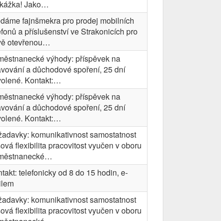
ekážka! Jako…
dáme fajnšmekra pro prodej mobilních
efonů a příslušenství ve Strakonicích pro
vě otevřenou…
ěstnanecké výhody: příspěvek na
avování a důchodové spoření, 25 dní
olené. Kontakt:…
ěstnanecké výhody: příspěvek na
avování a důchodové spoření, 25 dní
olené. Kontakt:…
adavky: komunikativnost samostatnost
ová flexibilita pracovitost vyučen v oboru
městnanecké…
takt: telefonicky od 8 do 15 hodin, e-
ilem
adavky: komunikativnost samostatnost
ová flexibilita pracovitost vyučen v oboru