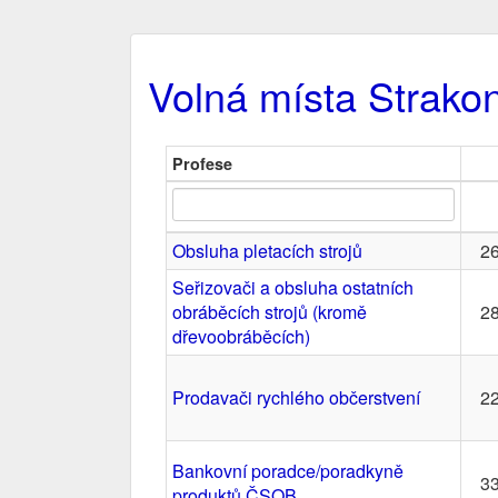
Volná místa Strako
Profese
Obsluha pletacích strojů
26
Seřizovači a obsluha ostatních
obráběcích strojů (kromě
28
dřevoobráběcích)
Prodavači rychlého občerstvení
22
Bankovní poradce/poradkyně
33
produktů ČSOB