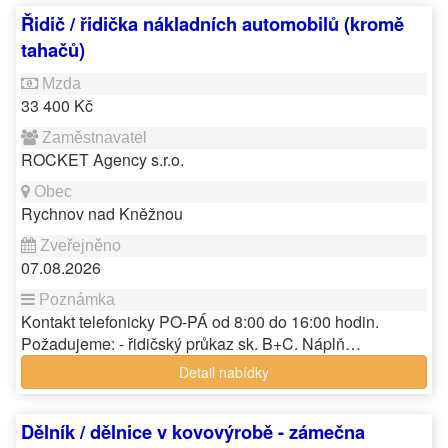
Řidič / řidička nákladních automobilů (kromě
tahačů)
33 400 Kč
ROCKET Agency s.r.o.
Rychnov nad Kněžnou
07.08.2026
Kontakt telefonicky PO-PÁ od 8:00 do 16:00 hodin.
Požadujeme: - řidičský průkaz sk. B+C. Náplň…
Detail nabídky
Dělník / dělnice v kovovýrobě - zámečna