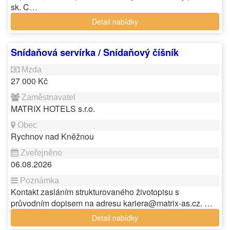
sk. C…
Detail nabídky
Snídaňová servírka / Snídaňový číšník
27 000 Kč
MATRIX HOTELS s.r.o.
Rychnov nad Kněžnou
06.08.2026
Kontakt zasláním strukturovaného životopisu s
průvodním dopisem na adresu kariera@matrix-as.cz. …
Detail nabídky