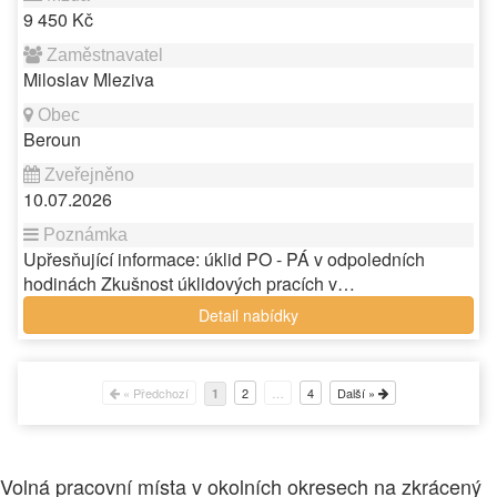
9 450 Kč
Miloslav Mleziva
Beroun
10.07.2026
Upřesňující informace: úklid PO - PÁ v odpoledních
hodinách Zkušnost úklidových pracích v…
Detail nabídky
« Předchozí
2
…
4
Další »
1
Volná pracovní místa v okolních okresech na zkrácený