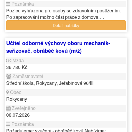
Pozice vyhrazena pro osoby se zdravotním postižením.
Po zapracování možno část práce z domova.…
Detail nabídky
Učitel odborné výchovy oboru mechanik-
seřizovač, obráběč kovů (m/ž)
36 780 Kč
Střední škola, Rokycany, Jeřabinová 96/III
Rokycany
08.07.2026
Požadujeme: vyučení - obráběč kovů Nabízíme: