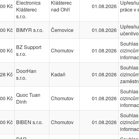
Electronics
Klášterec
Upřesňuj
000 Kč
01.08.2026
Klášterec
nad Ohří
práce v 
s.r.o.
Upřesňuj
400 Kč
BIMYR s.r.o.
Černovice
01.08.2026
učenlivo
Souhlas 
BZ Support
400 Kč
Chomutov
01.08.2026
cizincům
s.r.o.
informa
Souhlas 
DoorHan
328 Kč
Kadaň
01.08.2026
cizincům
s.r.o.
zaměstn
Souhlas 
Quoc Tuan
700 Kč
Chomutov
01.08.2026
cizincům
Dinh
informa
Souhlas 
400 Kč
BIBEN s.r.o.
Chomutov
01.08.2026
cizincům
informa