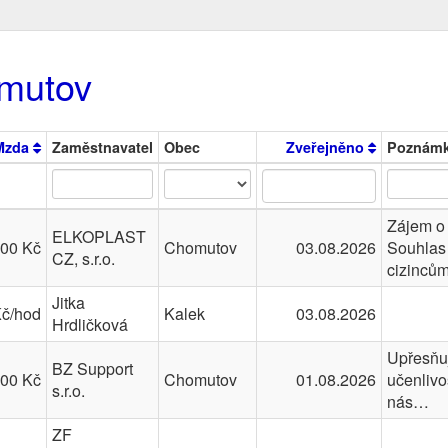
mutov
Mzda
Zaměstnavatel
Obec
Zveřejněno
Poznám
Zájem o 
ELKOPLAST
000 Kč
Chomutov
03.08.2026
Souhlas 
CZ, s.r.o.
cizinců
Jitka
Kč/hod
Kalek
03.08.2026
Hrdličková
Upřesňuj
BZ Support
400 Kč
Chomutov
01.08.2026
učenlivo
s.r.o.
nás…
ZF