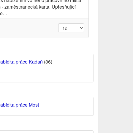
s nabízením volného pracovního místa
 - zaměstnanecká karta. Upřesňující
ce…
abídka práce Kadaň
(36)
abídka práce Most