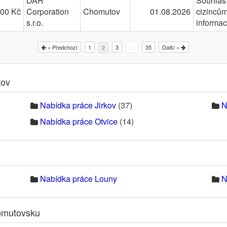
DAR
Souhlas 
400 Kč
Corporation
Chomutov
01.08.2026
cizincům
s.r.o.
informa
« Předchozí
1
3
…
35
Další »
2
tov
Nabídka práce Jirkov
(37)
N
Nabídka práce Otvice
(14)
Nabídka práce Louny
N
omutovsku