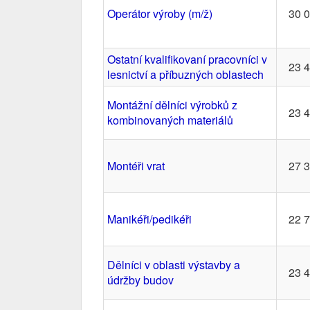
Operátor výroby (m/ž)
30 
Ostatní kvalifikovaní pracovníci v
23 
lesnictví a příbuzných oblastech
Montážní dělníci výrobků z
23 
kombinovaných materiálů
Montéři vrat
27 
Manikéři/pedikéři
22 
Dělníci v oblasti výstavby a
23 
údržby budov