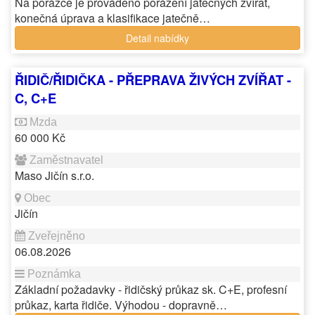
Na porážce je prováděno porážení jatečných zvířat,
konečná úprava a klasifikace jatečně…
Detail nabídky
ŘIDIČ/ŘIDIČKA - PŘEPRAVA ŽIVÝCH ZVÍŘAT -
C, C+E
60 000 Kč
Maso Jičín s.r.o.
Jičín
06.08.2026
Základní požadavky - řidičský průkaz sk. C+E, profesní
průkaz, karta řidiče. Výhodou - dopravně…