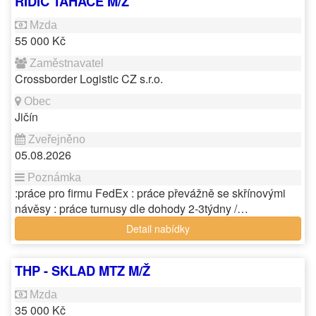
ŘIDIČ TAHAČE M/Ž
55 000 Kč
Crossborder Logistic CZ s.r.o.
Jičín
05.08.2026
:práce pro firmu FedEx : práce převážně se skřínovými
návěsy : práce turnusy dle dohody 2-3týdny /…
Detail nabídky
THP - SKLAD MTZ M/Ž
35 000 Kč