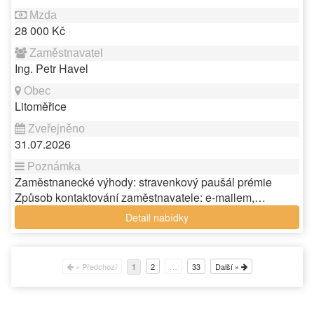
28 000 Kč
Ing. Petr Havel
Litoměřice
31.07.2026
Zaměstnanecké výhody: stravenkový paušál prémie
Způsob kontaktování zaměstnavatele: e-mailem,…
Detail nabídky
« Předchozí
2
…
33
Další »
1