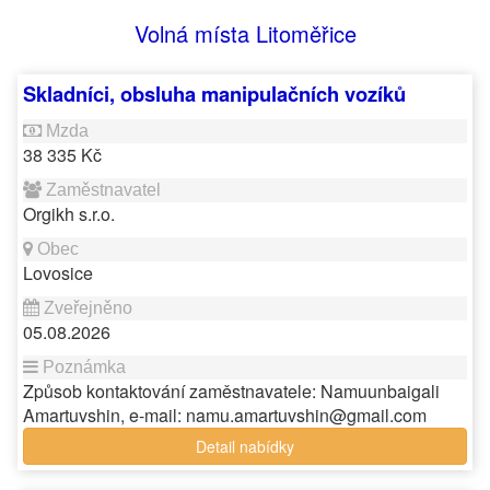
Volná místa Litoměřice
Skladníci, obsluha manipulačních vozíků
38 335 Kč
Orgikh s.r.o.
Lovosice
05.08.2026
Způsob kontaktování zaměstnavatele: Namuunbaigali
Amartuvshin, e-mail: namu.amartuvshin@gmail.com
Detail nabídky