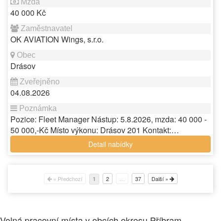
40 000 Kč
OK AVIATION Wings, s.r.o.
Drásov
04.08.2026
Pozice: Fleet Manager Nástup: 5.8.2026, mzda: 40 000 -
50 000,-Kč Místo výkonu: Drásov 201 Kontakt:…
Detail nabídky
« Předchozí
2
…
37
Další »
1
Volná pracovní místa v obcích okresu Příbram