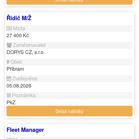
Řidič M/Ž
27 400 Kč
DORYS CZ, s.r.o.
Příbram
05.08.2026
PkZ
Detail nabídky
Fleet Manager