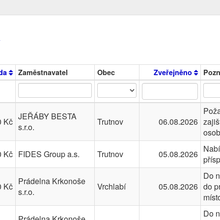
v
da
Zaměstnavatel
Obec
Zveřejněno
Poz
Poža
JEŘÁBY BESTA
0 Kč
Trutnov
06.08.2026
zaji
s.r.o.
osob
Nabí
0 Kč
FIDES Group a.s.
Trutnov
05.08.2026
přís
Do n
Prádelna Krkonoše
0 Kč
Vrchlabí
05.08.2026
do p
s.r.o.
míst
Do n
Prádelna Krkonoše