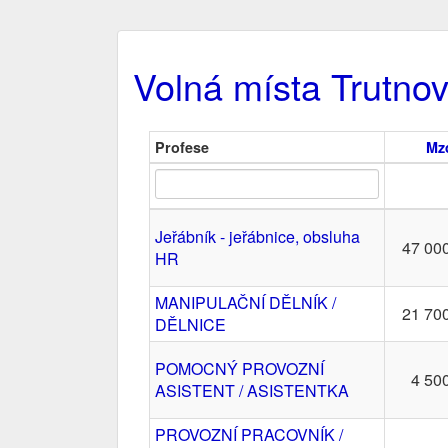
Volná místa Trutno
Profese
Mz
Jeřábník - jeřábnice, obsluha
47 00
HR
MANIPULAČNÍ DĚLNÍK /
21 70
DĚLNICE
POMOCNÝ PROVOZNÍ
4 50
ASISTENT / ASISTENTKA
PROVOZNÍ PRACOVNÍK /