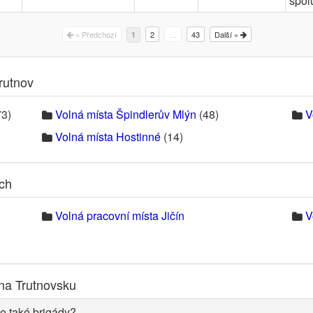
spol
« Předchozí
2
…
43
Další »
1
rutnov
3)
Volná místa Špindlerův Mlýn
(48)
V
Volná místa Hostinné
(14)
ech
Volná pracovní místa Jičín
V
na Trutnovsku
e také brigády?