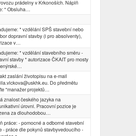
rovozu prádelny v Krkonoších. Náplň
e: " Obsluha…
dujeme: * vzdělání SPŠ stavební nebo
bor dopravní stavby (i pro absolventy),
rizace v…
dujeme: * vzdělání stavebního směru -
avní stavby * autorizace ČKAIT pro mosty
ženýrské…
akt zaslání životopisu na e-mail
ila.vlckova@uskhk.eu. Do předmětu
te "manažer projektů…
á znalost českého jazyka na
nikativní úrovni. Pracovní pozice je
zena za dlouhodobou…
ň práce: - pomocné a odborné stavební
e - práce dle pokynů stavbyvedoucího -