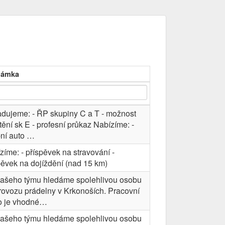
námka
dujeme: - ŘP skupiny C a T - možnost
štění sk E - profesní průkaz Nabízíme: -
ní auto …
zíme: - příspěvek na stravování -
pěvek na dojíždění (nad 15 km)
ašeho týmu hledáme spolehlivou osobu
rovozu prádelny v Krkonoších. Pracovní
o je vhodné…
ašeho týmu hledáme spolehlivou osobu