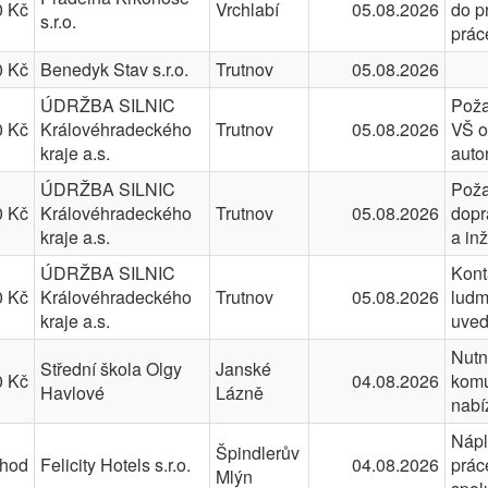
0 Kč
Vrchlabí
05.08.2026
do p
s.r.o.
prác
0 Kč
Benedyk Stav s.r.o.
Trutnov
05.08.2026
ÚDRŽBA SILNIC
Poža
0 Kč
Královéhradeckého
Trutnov
05.08.2026
VŠ o
kraje a.s.
auto
ÚDRŽBA SILNIC
Poža
0 Kč
Královéhradeckého
Trutnov
05.08.2026
dopr
kraje a.s.
a in
ÚDRŽBA SILNIC
Kont
0 Kč
Královéhradeckého
Trutnov
05.08.2026
ludm
kraje a.s.
uveď
Nutn
Střední škola Olgy
Janské
0 Kč
04.08.2026
komu
Havlové
Lázně
nabí
Nápl
Špindlerův
/hod
Felicity Hotels s.r.o.
04.08.2026
prác
Mlýn