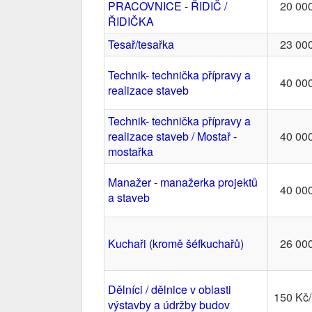
PRACOVNICE - ŘIDIČ /
20 00
ŘIDIČKA
Tesař/tesařka
23 00
Technik- technička přípravy a
40 00
realizace staveb
Technik- technička přípravy a
realizace staveb / Mostař -
40 00
mostařka
Manažer - manažerka projektů
40 00
a staveb
Kuchaři (kromě šéfkuchařů)
26 00
Dělníci / dělnice v oblasti
150 Kč
výstavby a údržby budov