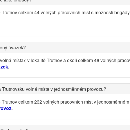
ě Trutnov celkem 44 volných pracovních míst s možností brigád
cený úvazek?
olná místa< v lokalitě Trutnov a okolí celkem 46 volných praco
azek
.
a Trutnovsku volná místa v jednosměnném provozu?
tě Trutnov celkem 232 volných pracovních míst v jednosměnném
rovoz
.