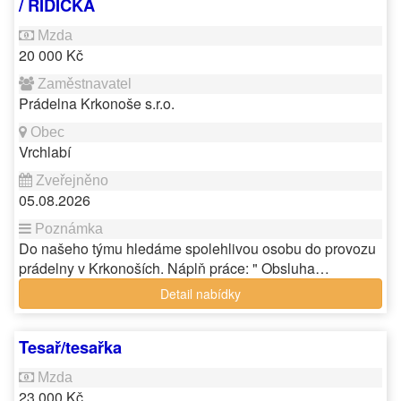
/ ŘIDIČKA
20 000 Kč
Prádelna Krkonoše s.r.o.
Vrchlabí
05.08.2026
Do našeho týmu hledáme spolehlivou osobu do provozu
prádelny v Krkonoších. Náplň práce: " Obsluha…
Detail nabídky
Tesař/tesařka
23 000 Kč