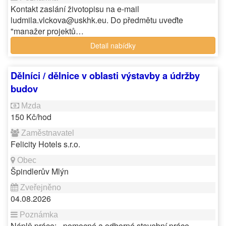
Kontakt zaslání životopisu na e-mail
ludmila.vlckova@uskhk.eu. Do předmětu uveďte
"manažer projektů…
Detail nabídky
Dělníci / dělnice v oblasti výstavby a údržby
budov
150 Kč/hod
Felicity Hotels s.r.o.
Špindlerův Mlýn
04.08.2026
Náplň práce: - pomocné a odborné stavební práce -