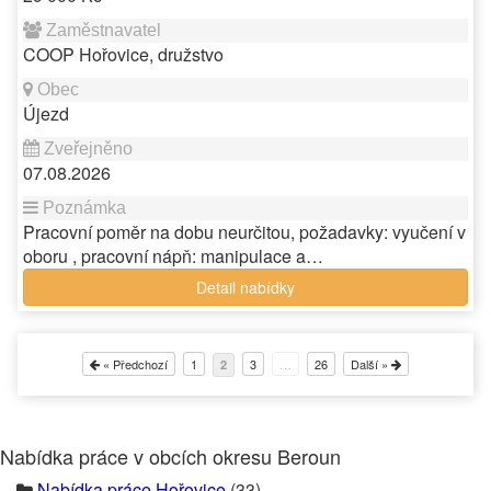
COOP Hořovice, družstvo
Újezd
07.08.2026
Pracovní poměr na dobu neurčitou, požadavky: vyučení v
oboru , pracovní nápň: manipulace a…
Detail nabídky
« Předchozí
1
3
…
26
Další »
2
Nabídka práce v obcích okresu Beroun
Nabídka práce Hořovice
(33)