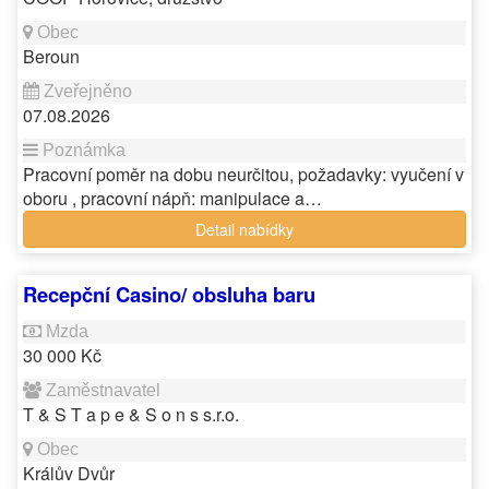
Beroun
07.08.2026
Pracovní poměr na dobu neurčitou, požadavky: vyučení v
oboru , pracovní nápň: manipulace a…
Detail nabídky
Recepční Casino/ obsluha baru
30 000 Kč
T & S T a p e & S o n s s.r.o.
Králův Dvůr